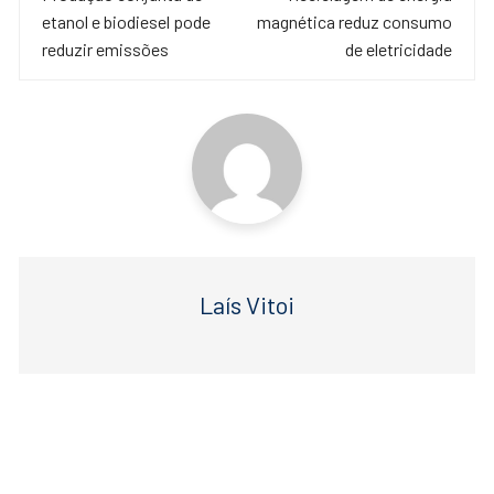
de
b
A
etanol e biodiesel pode
magnética reduz consumo
o
p
post
reduzir emissões
de eletricidade
o
p
k
Laís Vitoi