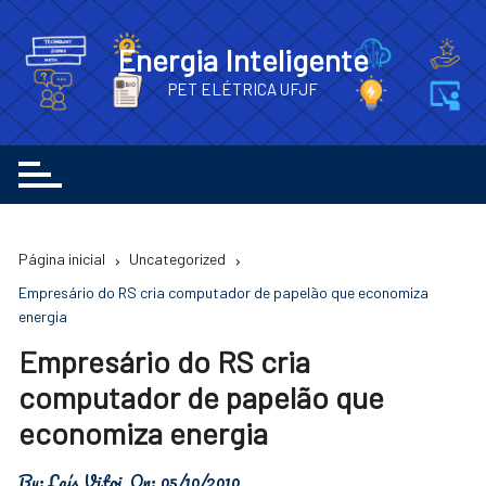
Ir
para
Energia Inteligente
o
PET ELÉTRICA UFJF
conteúdo
Página inicial
Uncategorized
Empresário do RS cria computador de papelão que economiza
energia
Empresário do RS cria
computador de papelão que
economiza energia
By:
Laís Vitoi
On:
05/10/2010