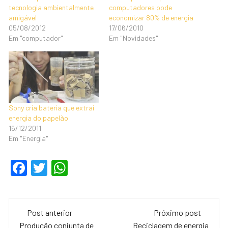
tecnologia ambientalmente
computadores pode
amigável
economizar 80% de energia
05/08/2012
17/06/2010
Em "computador"
Em "Novidades"
Sony cria bateria que extrai
energia do papelão
16/12/2011
Em "Energia"
F
T
W
a
wi
h
c
tt
at
Navegação
e
er
s
Post anterior
Próximo post
Produção conjunta de
Reciclagem de energia