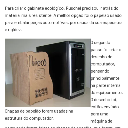
Para criar o gabinete ecológico, Ruschel precisou ir atrás do
material mais resistente. A melhor opção foi o papelão usado
para embalar peças automotivas, por causa da sua espessura
e rigidez.
O segundo
passo foi criar o
desenho de
computador,
pensando
principalmente
na parte interna
do equipamento.
O desenho foi,
então, enviado
Chapas de papelão foram usadas na
para uma
estrutura do computador.
máquina de
corte onde foram feitas as chapas de papelão, que foram, em