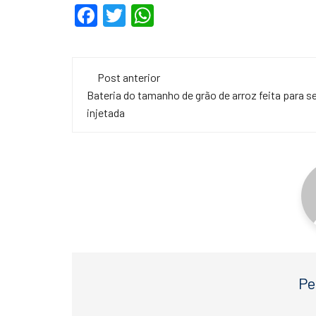
F
T
W
a
wi
h
c
tt
at
Navegação
e
er
s
Post anterior
de
Bateria do tamanho de grão de arroz feita para s
b
A
injetada
o
p
post
o
p
k
Pe