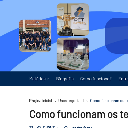
Ir
para
o
conteúdo
Matérias
Biografia
Como funciona?
Entr
Astronomia
Página inicial
Uncategorized
Como funcionam os te
Educação
Como funcionam os te
Energia
By:
Pet Elétrica
On:
01/03/2014