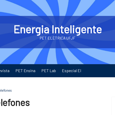
Energia Inteligente
PET ELÉTRICA UFJF
evista
PET Ensina
PET Lab
Especial EI
lefones
lefones