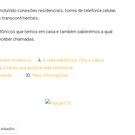
ncluindo conexões residenciais, torres de telefonia celular,
 transcontinentais.
lefônicos que temos em casa e também saberemos a qual
receber chamadas.
es mais modernos
4.
A rede telefônica: fios e cabos
6.
Criando sua própria rede telefônica
 de banda
10.
Mais informações
LinkedIn