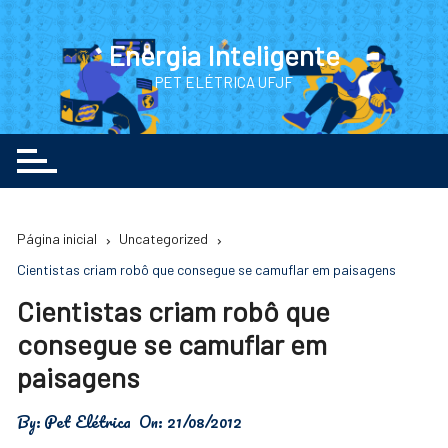
Ir
para
Energia Inteligente
o
PET ELÉTRICA UFJF
conteúdo
Página inicial
Uncategorized
Cientistas criam robô que consegue se camuflar em paisagens
Cientistas criam robô que
consegue se camuflar em
paisagens
By:
Pet Elétrica
On:
21/08/2012