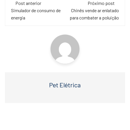
Navegação
e
er
s
Post anterior
Próximo post
de
Simulador de consumo de
Chinês vende ar enlatado
b
A
energia
para combater a poluição
o
p
post
o
p
k
Pet Elétrica