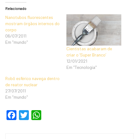
Relacionado
Nanotubos fluorescentes
mostram órgãos internos do
corpo
06/07/2011
Em "mundo"
Cientistas acabaram de
criar o ‘Super Branco’
12/01/2021
Em "Tecnologia"
Robô esférico navega dentro
de reator nuclear
27/07/2011
Em "mundo"
F
T
W
a
wi
h
c
tt
at