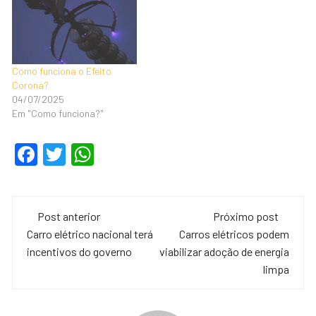
Como funciona o Efeito
Corona?
04/07/2025
Em "Como funciona?"
F
T
W
a
wi
h
c
tt
at
Navegação
e
er
s
Post anterior
Próximo post
de
Carro elétrico nacional terá
Carros elétricos podem
b
A
incentivos do governo
viabilizar adoção de energia
o
p
post
limpa
o
p
k