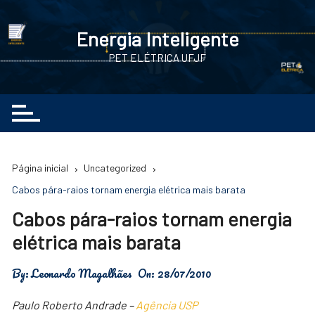
Ir
para
Energia Inteligente
o
PET ELÉTRICA UFJF
conteúdo
Página inicial
Uncategorized
Cabos pára-raios tornam energia elétrica mais barata
Cabos pára-raios tornam energia
elétrica mais barata
By:
Leonardo Magalhães
On:
28/07/2010
Paulo Roberto Andrade –
Agência USP