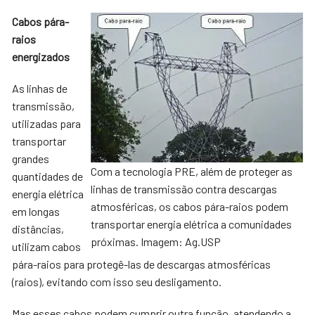
Cabos pára-
raios
energizados
As linhas de
transmissão,
utilizadas para
transportar
grandes
Com a tecnologia PRE, além de proteger as
quantidades de
linhas de transmissão contra descargas
energia elétrica
atmosféricas, os cabos pára-raios podem
em longas
transportar energia elétrica a comunidades
distâncias,
próximas. Imagem: Ag.USP
utilizam cabos
pára-raios para protegê-las de descargas atmosféricas
(raios), evitando com isso seu desligamento.
Mas esses cabos podem cumprir outra função, atendendo a