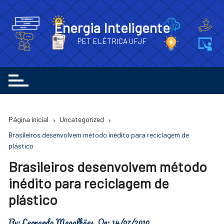
Ir
para
Energia Inteligente
o
PET ELÉTRICA UFJF
conteúdo
Página inicial
Uncategorized
Brasileiros desenvolvem método inédito para reciclagem de
plástico
Brasileiros desenvolvem método
inédito para reciclagem de
plástico
By:
Leonardo Magalhães
On:
14/07/2010