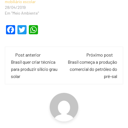
mobiliário escolar
28/04/2019
Em "Meio Ambiente"
F
T
W
a
wi
h
c
tt
at
Navegação
e
er
s
Post anterior
Próximo post
de
Brasil quer criar técnica
Brasil começa a produção
b
A
para produzir silício grau
comercial do petróleo do
o
p
post
solar
pré-sal
o
p
k