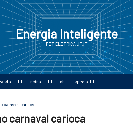
Energia Inteligente
PET ELÉTRICA UFJF
evista
PET Ensina
PET Lab
Especial EI
no carnaval carioca
no carnaval carioca