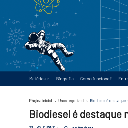
Ir
para
o
conteúdo
Matérias
Biografia
Como funciona?
Entr
Astronomia
Página inicial
Uncategorized
Biodiesel é destaque 
Educação
Biodiesel é destaque 
Energia
By:
Pet Elétrica
On:
06/03/2011