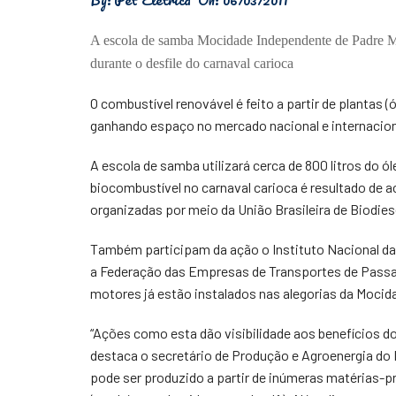
Física
A escola de samba Mocidade Independente de Padre Migu
Meio Ambiente
durante o desfile do carnaval carioca
Saúde
O combustível renovável é feito a partir de plantas 
ganhando espaço no mercado nacional e internacion
Tecnologia
A escola de samba utilizará cerca de 800 litros do óle
biocombustível no carnaval carioca é resultado de 
organizadas por meio da União Brasileira de Biodiese
Também participam da ação o Instituto Nacional da T
a Federação das Empresas de Transportes de Passag
motores já estão instalados nas alegorias da Mocida
“Ações como esta dão visibilidade aos benefícios d
destaca o secretário de Produção e Agroenergia do M
pode ser produzido a partir de inúmeras matérias-p