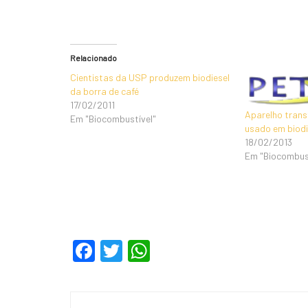
Relacionado
Cientistas da USP produzem biodiesel
da borra de café
17/02/2011
Aparelho trans
Em "Biocombustível"
usado em biodi
18/02/2013
Em "Biocombus
F
T
W
a
wi
h
c
tt
at
Navegação