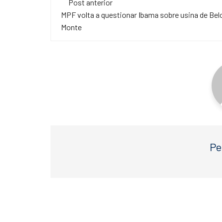
e
er
s
Post anterior
de
MPF volta a questionar Ibama sobre usina de Bel
b
A
Monte
o
p
post
o
p
k
Pe