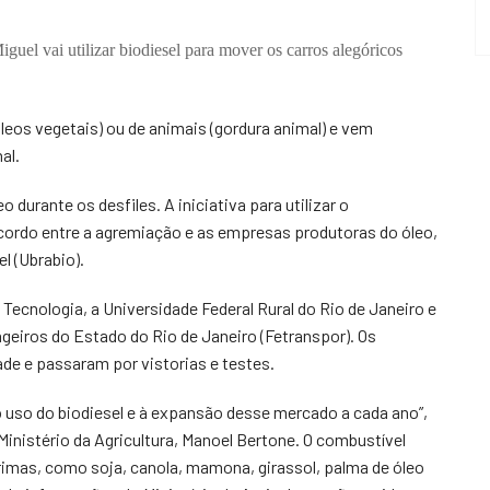
el vai utilizar biodiesel para mover os carros alegóricos
(óleos vegetais) ou de animais (gordura animal) e vem
al.
o durante os desfiles. A iniciativa para utilizar o
acordo entre a agremiação e as empresas produtoras do óleo,
l (Ubrabio).
ecnologia, a Universidade Federal Rural do Rio de Janeiro e
eiros do Estado do Rio de Janeiro (Fetranspor). Os
de e passaram por vistorias e testes.
o uso do biodiesel e à expansão desse mercado a cada ano”,
inistério da Agricultura, Manoel Bertone. O combustível
rimas, como soja, canola, mamona, girassol, palma de óleo