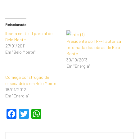
Relacionado
Ibama emite LI parcial de
Belo Monte
Presidente do TRF-1 autoriza
27/01/2011
retomada das obras de Belo
Em "Belo Monte"
Monte
30/10/2013
Em "Energia"
Começa construção de
ensecadeira em Belo Monte
18/01/2012
Em "Energia"
F
T
W
a
wi
h
c
tt
at
Navegação