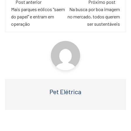
e
er
s
Post anterior
Próximo post
de
Mais parques eólicos "saem
Na busca por boa imagem
b
A
do papel" e entram em
no mercado, todos querem
o
p
post
operação
ser sustentáveis
o
p
k
Pet Elétrica