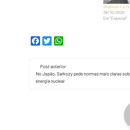
Shannon e a Te
26/10/2020
Em "Especial"
F
T
W
a
wi
h
c
tt
at
Navegação
e
er
s
Post anterior
de
No Japão, Sarkozy pede normas mais claras sob
b
A
energia nuclear
o
p
post
o
p
k