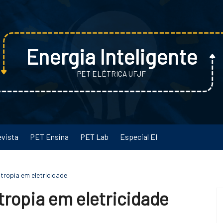
Energia Inteligente
PET ELÉTRICA UFJF
evista
PET Ensina
PET Lab
Especial EI
tropia em eletricidade
tropia em eletricidade