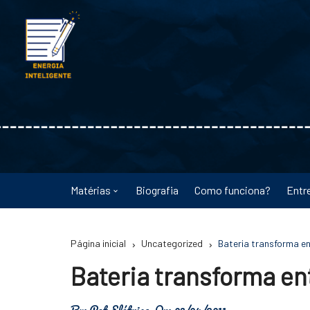
Ir
para
o
conteúdo
Matérias
Biografia
Como funciona?
Entr
Astronomia
Página inicial
Uncategorized
Bateria transforma en
Educação
Bateria transforma en
Energia
By:
Pet Elétrica
On:
03/04/2011