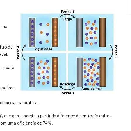
a na
itro de
ável.
o-a para
resolveu
uncionar na prática.
, que gera energia a partir da diferença de entropia entre a
 com uma eficiência de 74%.