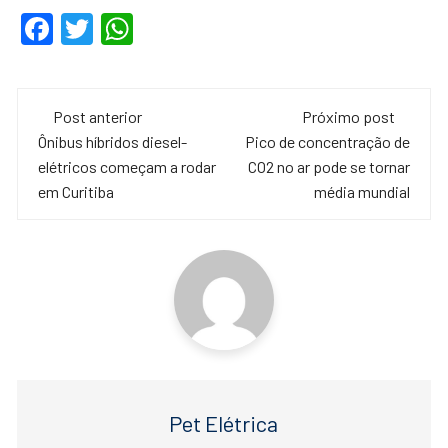
F
T
W
a
wi
h
c
tt
at
Navegação
e
er
s
Post anterior
Próximo post
de
Ônibus híbridos diesel-
Pico de concentração de
b
A
elétricos começam a rodar
CO2 no ar pode se tornar
o
p
post
em Curitiba
média mundial
o
p
k
Pet Elétrica