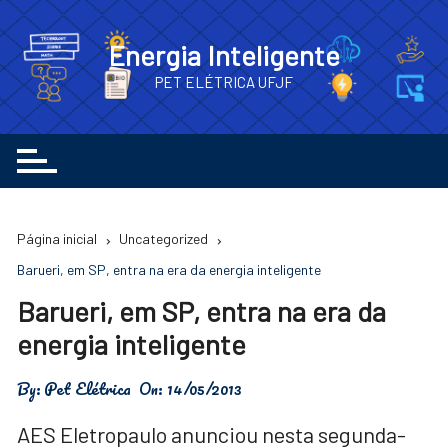
Ir
para
Energia Inteligente
o
PET ELÉTRICA UFJF
conteúdo
Página inicial
Uncategorized
Barueri, em SP, entra na era da energia inteligente
Barueri, em SP, entra na era da
energia inteligente
By:
Pet Elétrica
On:
14/05/2013
AES Eletropaulo anunciou nesta segunda-