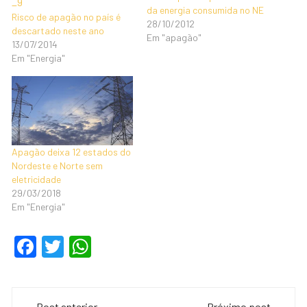
da energia consumida no NE
Risco de apagão no país é
28/10/2012
descartado neste ano
Em "apagão"
13/07/2014
Em "Energia"
Apagão deixa 12 estados do
Nordeste e Norte sem
eletricidade
29/03/2018
Em "Energia"
F
T
W
a
wi
h
c
tt
at
Navegação
Post anterior
Próximo post