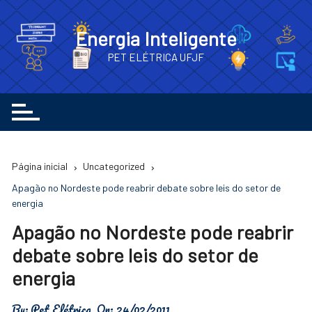
Ir
para
Energia Inteligente
o
PET ELÉTRICA UFJF
conteúdo
Página inicial
Uncategorized
Apagão no Nordeste pode reabrir debate sobre leis do setor de
energia
Apagão no Nordeste pode reabrir
debate sobre leis do setor de
energia
By:
Pet Elétrica
On:
24/02/2011