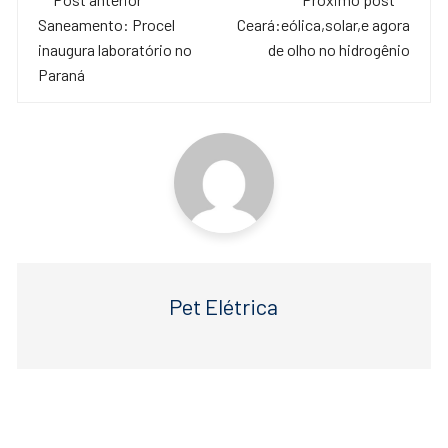
e
er
s
de
Saneamento: Procel
Ceará:eólica,solar,e agora
b
A
inaugura laboratório no
de olho no hidrogênio
o
p
post
Paraná
o
p
k
Pet Elétrica