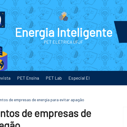
Energia Inteligente
PET ELÉTRICA UFJF
evista
PET Ensina
PET Lab
Especial EI
entos de empresas de energia para evitar apagão
entos de empresas de
pagão