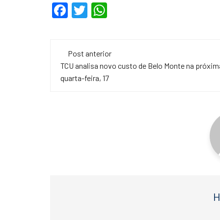
F
T
W
a
wi
h
c
tt
at
Navegação
e
er
s
Post anterior
de
TCU analisa novo custo de Belo Monte na próxim
b
A
quarta-feira, 17
o
p
post
o
p
k
H