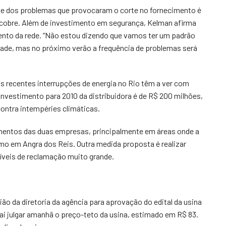
rte dos problemas que provocaram o corte no fornecimento é
e cobre. Além de investimento em segurança, Kelman afirma
ento da rede. “Não estou dizendo que vamos ter um padrão
idade, mas no próximo verão a frequência de problemas será
s recentes interrupções de energia no Rio têm a ver com
investimento para 2010 da distribuidora é de R$ 200 milhões,
ontra intempéries climáticas.
imentos das duas empresas, principalmente em áreas onde a
omo em Angra dos Reis. Outra medida proposta é realizar
íveis de reclamação muito grande.
ão da diretoria da agência para aprovação do edital da usina
vai julgar amanhã o preço-teto da usina, estimado em R$ 83.