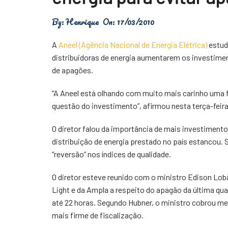
Física
By:
Henrique
On:
17/03/2010
Meio Ambiente
A
Aneel (Agência Nacional de Energia Elétrica)
estud
Saúde
distribuidoras de energia aumentarem os investimen
de apagões.
Tecnologia
“A Aneel está olhando com muito mais carinho uma f
questão do investimento”, afirmou nesta terça-feira
O diretor falou da importância de mais investimento
distribuição de energia prestado no país estancou
“reversão” nos índices de qualidade.
O diretor esteve reunido com o ministro Edison Lobã
Light e da Ampla a respeito do apagão da última qua
até 22 horas. Segundo Hubner, o ministro cobrou 
mais firme de fiscalização.