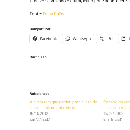
Uma vez divulgado o edital, leilão pode acontecer 30
Fonte:
Folha Online
Compartilhar:
Facebook
WhatsApp
18+
Curtir isso:
Relacionado
‘Alguém tem que perder’ para custo da
Passivo da con
energia cair no país, diz Aneel
discutido a ‘vid
15/11/2012
14/12/2009
Em "ANEEL"
Em "Brasil"