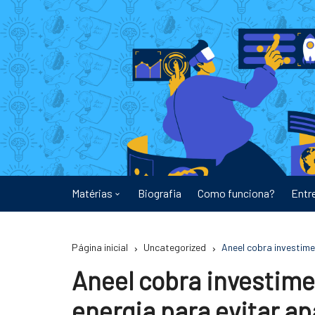
Ir
para
o
conteúdo
Matérias
Biografia
Como funciona?
Entr
Astronomia
Página inicial
Uncategorized
Aneel cobra investim
Educação
Aneel cobra investim
Energia
energia para evitar a