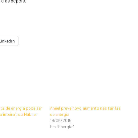
 dias depois.
LinkedIn
ta de energia pode ser
Aneel preve novo aumento nas tarifas
a inteira’, diz Hubner
de energia
19/06/2015
Em "Energia"