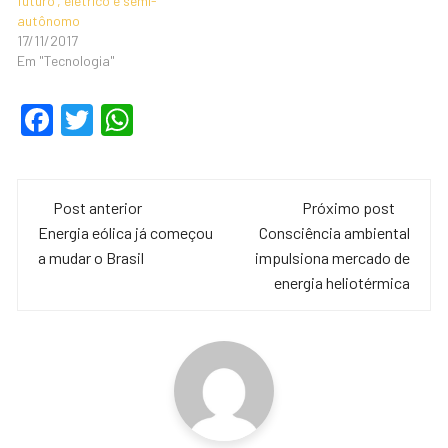
futuro’, elétrico e semi-
autônomo
17/11/2017
Em "Tecnologia"
F
T
W
a
wi
h
c
tt
at
Navegação
e
er
s
Post anterior
Próximo post
de
Energia eólica já começou
Consciência ambiental
b
A
a mudar o Brasil
impulsiona mercado de
o
p
post
energia heliotérmica
o
p
k