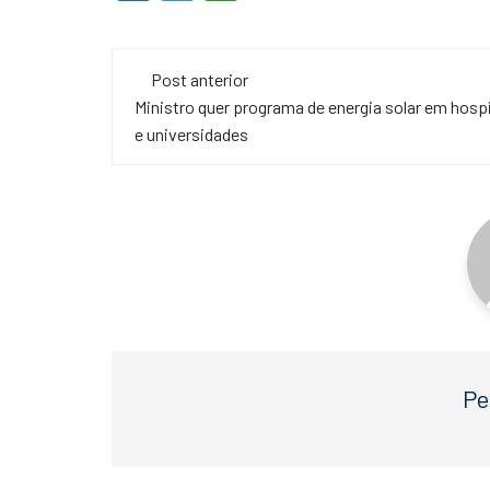
a
wi
h
c
tt
at
Navegação
e
er
s
Post anterior
de
Ministro quer programa de energia solar em hosp
b
A
e universidades
o
p
post
o
p
k
Pe