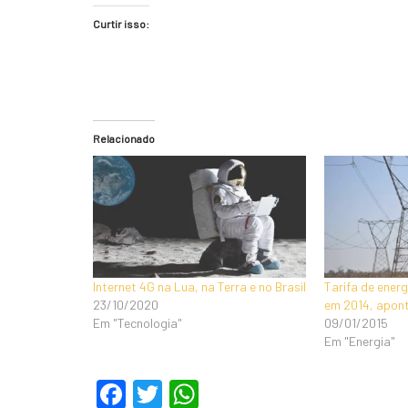
Curtir isso:
Relacionado
Internet 4G na Lua, na Terra e no Brasil
Tarifa de energ
23/10/2020
em 2014, apon
Em "Tecnologia"
09/01/2015
Em "Energia"
F
T
W