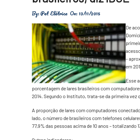
Física
By:
Pet Elétrica
On:
13/11/2015
Meio Ambiente
De aco
Saúde
Domicíl
primei
Tecnologia
acesso
– apro
em 201
Esse a
porcentagem de lares brasileiros com computadore
2014. Segundo o Instituto, trata-se da primeira ve
A proporção de lares com computadores conectados
lado, o número de brasileiros com telefones celul
77,9% das pessoas acima de 10 anos – totalizando 
Outros indicadores: