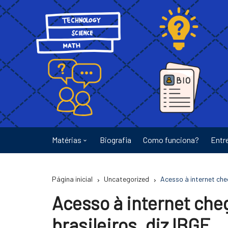
Ir
para
o
conteúdo
Matérias
Biografia
Como funciona?
Entr
Astronomia
Página inicial
Uncategorized
Acesso à internet che
Educação
Acesso à internet che
Energia
brasileiros, diz IBGE