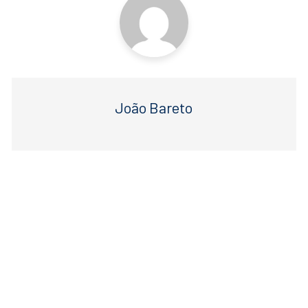
k
João Bareto