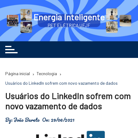
Ir
para
Energia Inteligente
o
PET ELÉTRICA UFJF
conteúdo
Página inicial
Tecnologia
Usuários do LinkedIn sofrem com novo vazamento de dados
Usuários do LinkedIn sofrem com
novo vazamento de dados
By:
João Bareto
On:
29/06/2021