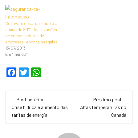
Software desatualizado é a
causa de 80% das invasões
de computadores de
empresas, aponta pesquisa.
13/07/2013
Em "mundo"
F
T
W
a
wi
h
c
tt
at
Navegação
e
er
s
Post anterior
Próximo post
de
Crise hídrica e aumento das
Altas temperaturas no
b
A
tarifas de energia
Canadá
o
p
post
o
p