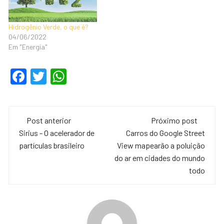
Hidrogênio Verde, o que é?
04/06/2022
Em "Energia"
F
T
W
a
wi
h
c
tt
at
Navegação
e
er
s
Post anterior
Próximo post
de
Sirius - O acelerador de
Carros do Google Street
b
A
partículas brasileiro
View mapearão a poluição
o
p
post
do ar em cidades do mundo
o
p
todo
k