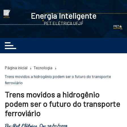
Ir
para
Energia Inteligente
o
PET ELÉTRICA UFJF
conteúdo
Página inicial
Tecnologia
Trens movidos a hidrogênio podem ser o futuro do transporte
ferroviário
Trens movidos a hidrogênio
podem ser o futuro do transporte
ferroviário
By:
Pet Elétrica
On:
16/11/2018