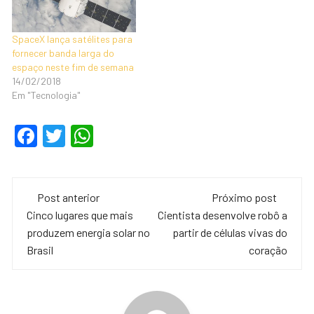
SpaceX lança satélites para
fornecer banda larga do
espaço neste fim de semana
14/02/2018
Em "Tecnologia"
F
T
W
a
wi
h
c
tt
at
Navegação
e
er
s
Post anterior
Próximo post
de
Cinco lugares que mais
Cientista desenvolve robô a
b
A
produzem energia solar no
partir de células vivas do
o
p
post
Brasil
coração
o
p
k