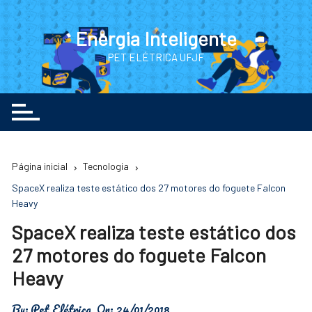
Ir
para
Energia Inteligente
o
PET ELÉTRICA UFJF
conteúdo
Página inicial
Tecnologia
SpaceX realiza teste estático dos 27 motores do foguete Falcon
Heavy
SpaceX realiza teste estático dos
27 motores do foguete Falcon
Heavy
By:
Pet Elétrica
On:
24/01/2018