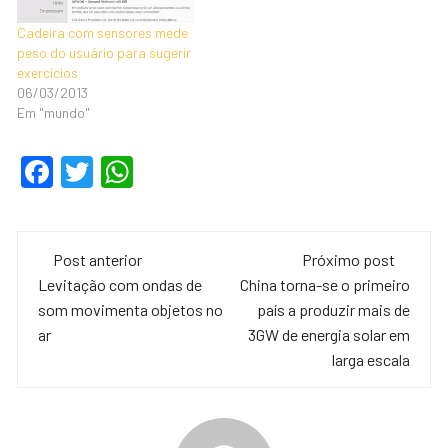
Cadeira com sensores mede
peso do usuário para sugerir
exercícios
06/03/2013
Em "mundo"
F
T
W
a
wi
h
c
tt
at
Navegação
e
er
s
Post anterior
Próximo post
de
Levitação com ondas de
China torna-se o primeiro
b
A
som movimenta objetos no
país a produzir mais de
o
p
post
ar
3GW de energia solar em
o
p
larga escala
k