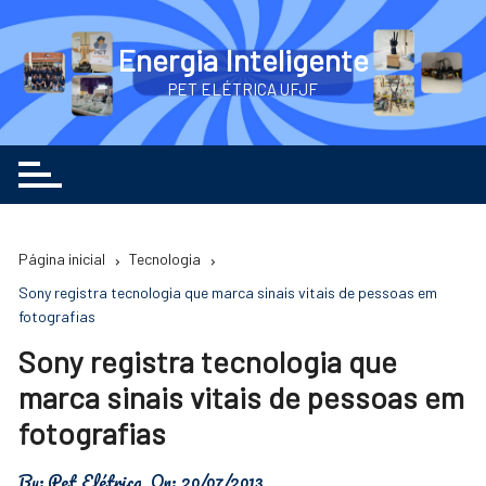
Ir
para
Energia Inteligente
o
PET ELÉTRICA UFJF
conteúdo
Página inicial
Tecnologia
Sony registra tecnologia que marca sinais vitais de pessoas em
fotografias
Sony registra tecnologia que
marca sinais vitais de pessoas em
fotografias
By:
Pet Elétrica
On:
20/07/2013