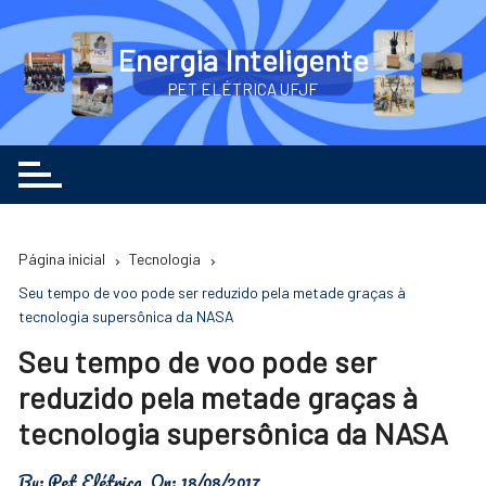
Ir
para
Energia Inteligente
o
PET ELÉTRICA UFJF
conteúdo
Página inicial
Tecnologia
Seu tempo de voo pode ser reduzido pela metade graças à
tecnologia supersônica da NASA
Seu tempo de voo pode ser
reduzido pela metade graças à
tecnologia supersônica da NASA
By:
Pet Elétrica
On:
18/08/2017