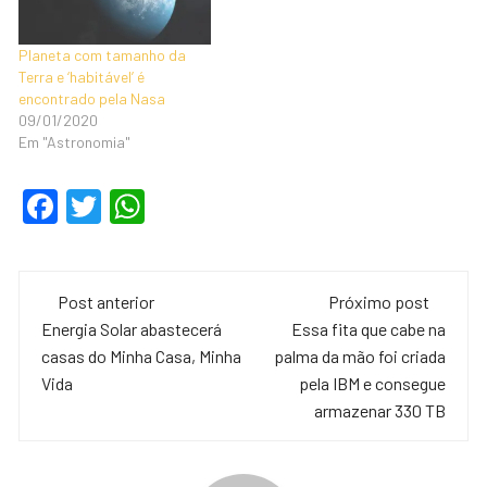
Planeta com tamanho da
Terra e ‘habitável’ é
encontrado pela Nasa
09/01/2020
Em "Astronomia"
F
T
W
a
wi
h
c
tt
at
Navegação
e
er
s
Post anterior
Próximo post
de
Energia Solar abastecerá
Essa fita que cabe na
b
A
casas do Minha Casa, Minha
palma da mão foi criada
o
p
post
Vida
pela IBM e consegue
o
p
armazenar 330 TB
k