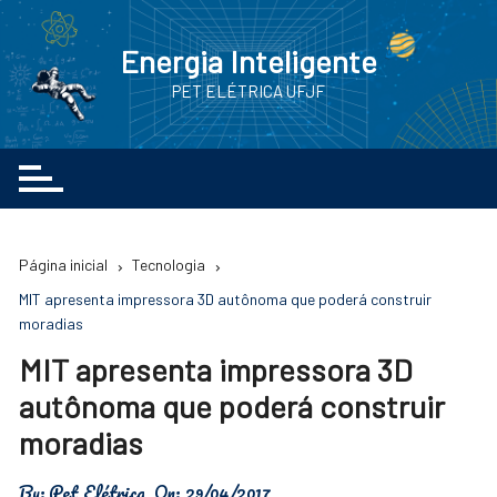
Ir
para
Energia Inteligente
o
PET ELÉTRICA UFJF
conteúdo
Página inicial
Tecnologia
MIT apresenta impressora 3D autônoma que poderá construir
moradias
MIT apresenta impressora 3D
autônoma que poderá construir
moradias
By:
Pet Elétrica
On:
29/04/2017