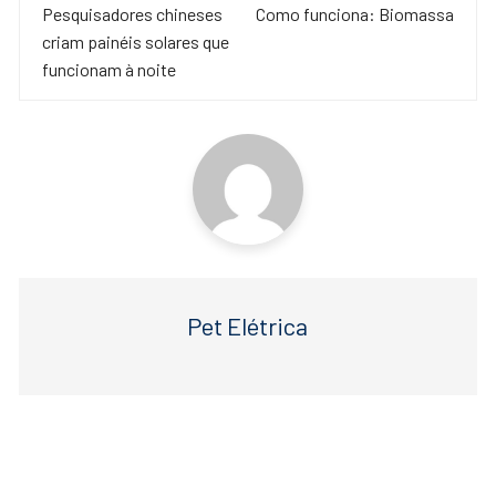
de
Pesquisadores chineses
Como funciona: Biomassa
b
A
criam painéis solares que
o
p
post
funcionam à noite
o
p
k
Pet Elétrica