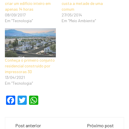
criar um edifício inteiro em
custa a metade de uma
apenas 14 horas
comum
08/09/2017
27/05/2014
Em "Tecnologia"
Em "Meio Ambiente"
Conheça o primeiro conjunto
residencial construído por
impressoras 3D
13/04/2021
Em "Tecnologia"
F
T
W
a
wi
h
c
tt
at
Navegação
e
er
s
Post anterior
Próximo post