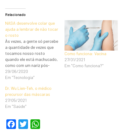
Relacionado
NASA desenvolve colar que
ajuda a lembrar de não tocar
o rosto
Às vezes, a gente só percebe
a quantidade de vezes que
tocamos nosso rosto
Como funciona: Vacina
quando ele está machucado,
27/01/2021
como com um nariz pós-
Em "Como funciona?"
operado ou um olho irritado,
29/06/2020
por exemplo. Esse hábito
Em "Tecnologia"
bastante comum do ser
Dr. Wu Lien-Teh, o médico
humano precisa ser evitado
precursor das máscaras
ao máximo neste momento
27/05/2021
de pandemia, pois se
Em "Saúde"
tocarmos em alguma…
F
T
W
a
wi
h