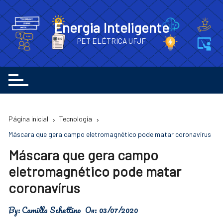
Ir
para
Energia Inteligente
o
PET ELÉTRICA UFJF
conteúdo
Página inicial
Tecnologia
Máscara que gera campo eletromagnético pode matar coronavírus
Máscara que gera campo
eletromagnético pode matar
coronavírus
By:
Camilla Schettino
On:
03/07/2020