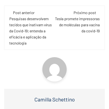
c
tt
at
Navegação
e
er
s
Post anterior
Próximo post
de
Pesquisas desenvolvem
Tesla promete impressoras
b
A
tecidos que inativam vírus
de moléculas para vacina
o
p
post
da Covid-19; entenda a
da covid-19
o
p
eficácia e aplicação da
tecnologia
k
Camilla Schettino