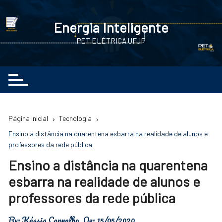
Ir
para
Energia Inteligente
o
PET ELÉTRICA UFJF
conteúdo
Página inicial
Tecnologia
Ensino a distância na quarentena esbarra na realidade de alunos e
professores da rede pública
Ensino a distância na quarentena
esbarra na realidade de alunos e
professores da rede pública
By:
Kássia Carvalho
On:
15/05/2020