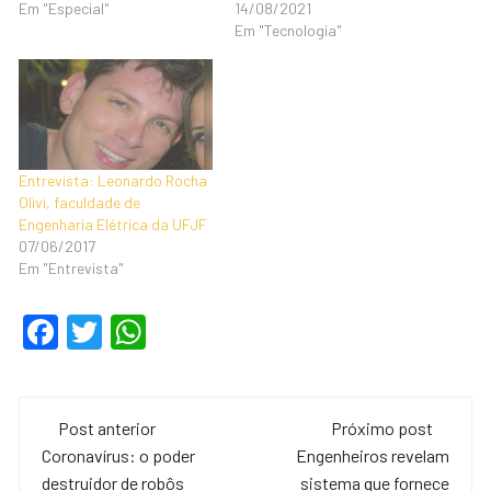
Em "Especial"
14/08/2021
Em "Tecnologia"
Entrevista: Leonardo Rocha
Olivi, faculdade de
Engenharia Elétrica da UFJF
07/06/2017
Em "Entrevista"
F
T
W
a
wi
h
c
tt
at
Navegação
e
er
s
Post anterior
Próximo post
de
Coronavírus: o poder
Engenheiros revelam
b
A
destruidor de robôs
sistema que fornece