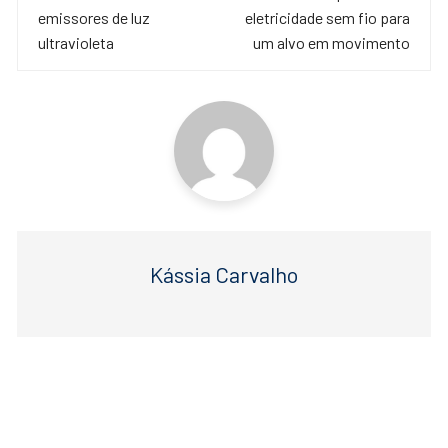
o
p
post
emissores de luz
eletricidade sem fio para
o
p
ultravioleta
um alvo em movimento
k
Kássia Carvalho