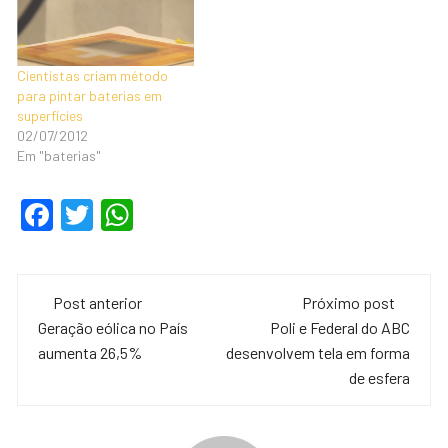
Cientistas criam método
para pintar baterias em
superfícies
02/07/2012
Em "baterias"
F
T
W
a
wi
h
c
tt
at
Navegação
e
er
s
Post anterior
Próximo post
de
Geração eólica no País
Poli e Federal do ABC
b
A
aumenta 26,5%
desenvolvem tela em forma
o
p
post
de esfera
o
p
k