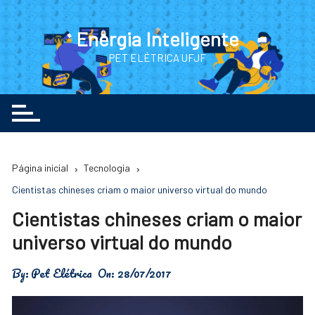
Ir
para
Energia Inteligente
o
PET ELÉTRICA UFJF
conteúdo
Página inicial
Tecnologia
Cientistas chineses criam o maior universo virtual do mundo
Cientistas chineses criam o maior
universo virtual do mundo
By:
Pet Elétrica
On:
28/07/2017