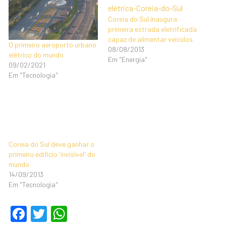
Coreia do Sul inaugura
primeira estrada eletrificada
capaz de alimentar veículos.
O primeiro aeroporto urbano
08/08/2013
elétrico do mundo
Em "Energia"
09/02/2021
Em "Tecnologia"
Coreia do Sul deve ganhar o
primeiro edifício 'invisível' do
mundo
14/09/2013
Em "Tecnologia"
F
T
W