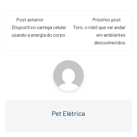
a
wi
h
c
tt
at
Navegação
e
er
s
Post anterior
Próximo post
de
Dispositivo carrega celular
Toro, o robô que vai andar
b
A
usando a energia do corpo
em ambientes
o
p
post
desconhecidos
o
p
k
Pet Elétrica