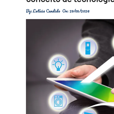
Física
By:
Letícia Candido
On:
29/05/2026
Meio Ambiente
Saúde
Tecnologia