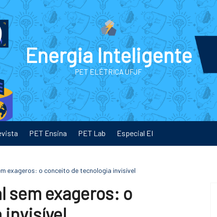
Energia Inteligente
PET ELÉTRICA UFJF
evista
PET Ensina
PET Lab
Especial EI
 exageros: o conceito de tecnologia invisível
l sem exageros: o
 invisível