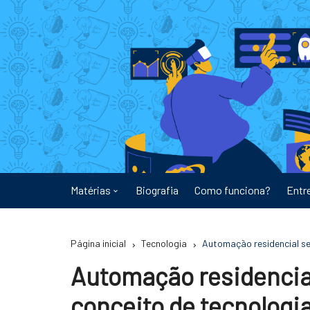
Ir
para
o
conteúdo
Matérias
Biografia
Como funciona?
Entr
Astronomia
Página inicial
Tecnologia
Automação residencial sem
Educação
Automação residencia
Energia
conceito de tecnologia