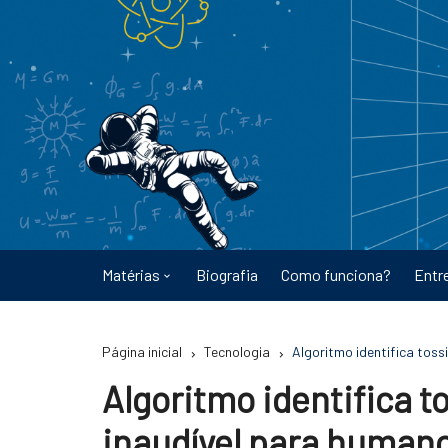
Ir
para
o
conteúdo
Matérias
Biografia
Como funciona?
Entr
Astronomia
Página inicial
Tecnologia
Algoritmo identifica toss
Educação
Algoritmo identifica t
Energia
inaudível para human