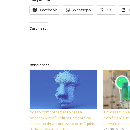
Compartilhar:
Facebook
WhatsApp
18+
Curtir isso:
Relacionado
Nosso comportamento nesta
IBM desenvolve
pandemia confundiu seriamente os
eletrônica’ que 
sistemas de aprendizado de máquina
através da Intel
da Inteligência Artificial
24/08/2019