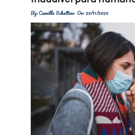
Física
By:
Camilla Schettino
On:
20/11/2020
Meio Ambiente
Saúde
Tecnologia