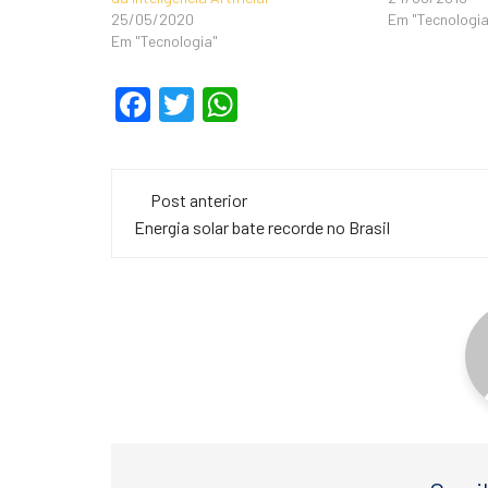
25/05/2020
Em "Tecnologia
Em "Tecnologia"
F
T
W
a
wi
h
c
tt
at
Navegação
e
er
s
Post anterior
de
Energia solar bate recorde no Brasil
b
A
o
p
post
o
p
k