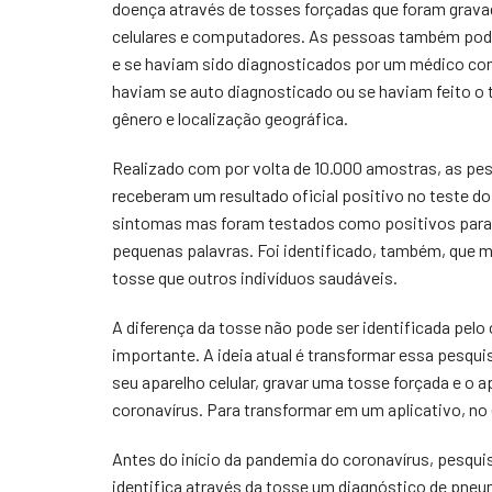
doença através de tosses forçadas que foram gravad
celulares e computadores. As pessoas também pod
e se haviam sido diagnosticados por um médico co
haviam se auto diagnosticado ou se haviam feito o 
gênero e localização geográfica.
Realizado com por volta de 10.000 amostras, as pe
receberam um resultado oficial positivo no teste d
sintomas mas foram testados como positivos para 
pequenas palavras. Foi identificado, também, que
tosse que outros indivíduos saudáveis.
A diferença da tosse não pode ser identificada pelo
importante. A ideia atual é transformar essa pesqui
seu aparelho celular, gravar uma tosse forçada e o a
coronavírus. Para transformar em um aplicativo, no 
Antes do início da pandemia do coronavírus, pesqu
identifica através da tosse um diagnóstico de pne