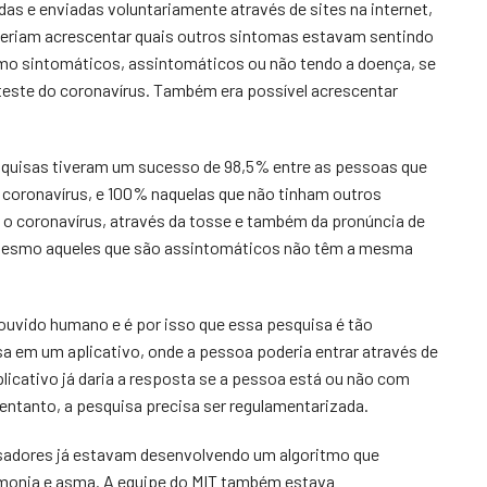
as e enviadas voluntariamente através de sites na internet,
eriam acrescentar quais outros sintomas estavam sentindo
mo sintomáticos, assintomáticos ou não tendo a doença, se
teste do coronavírus. Também era possível acrescentar
squisas tiveram um sucesso de 98,5% entre as pessoas que
o coronavírus, e 100% naquelas que não tinham outros
o coronavírus, através da tosse e também da pronúncia de
 mesmo aqueles que são assintomáticos não têm a mesma
 ouvido humano e é por isso que essa pesquisa é tão
sa em um aplicativo, onde a pessoa poderia entrar através de
plicativo já daria a resposta se a pessoa está ou não com
entanto, a pesquisa precisa ser regulamentarizada.
isadores já estavam desenvolvendo um algoritmo que
umonia e asma. A equipe do MIT também estava