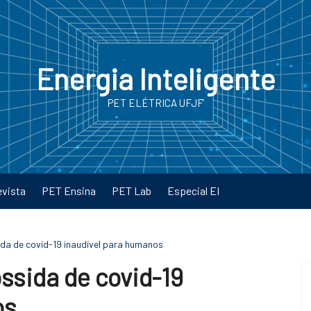
Energia Inteligente
PET ELÉTRICA UFJF
evista
PET Ensina
PET Lab
Especial EI
ida de covid-19 inaudível para humanos
ossida de covid-19
os