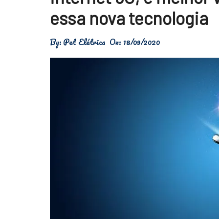
Física
essa nova tecnologia
Meio Ambiente
By:
Pet Elétrica
On:
18/09/2020
Saúde
Tecnologia