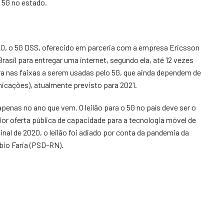
s 5G no estado.
020, o 5G DSS, oferecido em parceria com a empresa Ericsson
rasil para entregar uma internet, segundo ela, até 12 vezes
era nas faixas a serem usadas pelo 5G, que ainda dependem de
nicações), atualmente previsto para 2021.
penas no ano que vem. O leilão para o 5G no país deve ser o
ior oferta pública de capacidade para a tecnologia móvel de
nal de 2020, o leilão foi adiado por conta da pandemia da
bio Faria (PSD-RN).