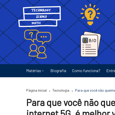
Ir
para
o
conteúdo
Matérias
Biografia
Como funciona?
Entr
Astronomia
Página inicial
Tecnologia
Para que você não queime
Educação
Para que você não qu
Energia
internet 5G, é melhor