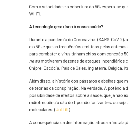
Com a velocidade e a cobertura do 5G, espera-se q
WI-FI.
A tecnologia gera risco à nossa saúde?
Durante a pandemia do Coronavírus (SARS-CoV-2), a
e o 5G, e que as frequências emitidas pelas antenas
para combater o vírus tinham chips com conexão 5G
news
motivaram dezenas de ataques incendiários co
Chipre, Escócia, País de Gales, Inglaterra, Bélgica, It
Além disso, a história dos pássaros e abelhas que 
de teorias da conspiração. Na verdade, A potência d
possibilidade de efeitos sobre a saúde, que já não e
radiofrequência são do tipo não ionizantes, ou seja
moleculares. (
Uol Tilt
)
A consequência da desinformação atrasa a instalaç