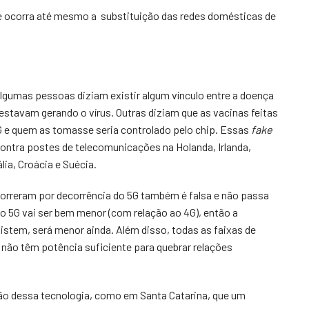
ue ocorra até mesmo a substituição das redes domésticas de
lgumas pessoas diziam existir algum vínculo entre a doença
 estavam gerando o vírus. Outras diziam que as vacinas feitas
 e quem as tomasse seria controlado pelo chip. Essas
fake
ntra postes de telecomunicações na Holanda, Irlanda,
ália, Croácia e Suécia.
morreram por decorrência do 5G também é falsa e não passa
o 5G vai ser bem menor (com relação ao 4G), então a
xistem, será menor ainda. Além disso, todas as faixas de
, não têm potência suficiente para quebrar relações
ão dessa tecnologia, como em Santa Catarina, que um