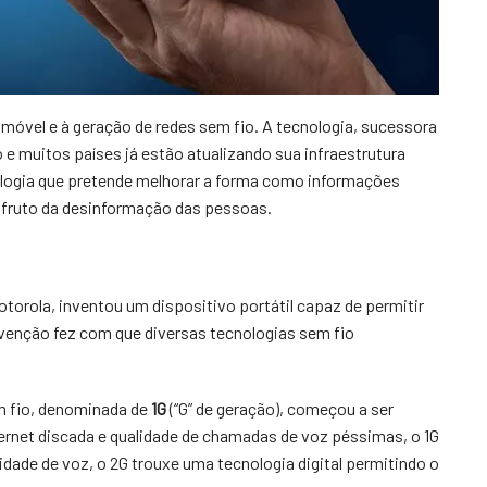
t móvel e à geração de redes sem fio. A tecnologia, sucessora
 muitos países já estão atualizando sua infraestrutura
nologia que pretende melhorar a forma como informações
 fruto da desinformação das pessoas.
torola, inventou um dispositivo portátil capaz de permitir
nvenção fez com que diversas tecnologias sem fio
m fio, denominada de
1G
(“G” de geração), começou a ser
ernet discada e qualidade de chamadas de voz péssimas, o 1G
dade de voz, o 2G trouxe uma tecnologia digital permitindo o