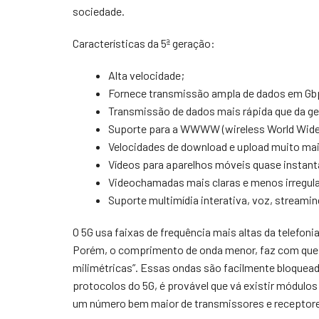
sociedade.
Características da 5ª geração:
Alta velocidade;
Fornece transmissão ampla de dados em Gb
Transmissão de dados mais rápida que da ge
Suporte para a WWWW (wireless World Wide
Velocidades de download e upload muito mais
Vídeos para aparelhos móveis quase instant
Videochamadas mais claras e menos irregula
Suporte multimídia interativa, voz, streaming
O 5G usa faixas de frequência mais altas da telefoni
Porém, o comprimento de onda menor, faz com que 
milimétricas”. Essas ondas são facilmente bloquead
protocolos do 5G, é provável que vá existir módulo
um número bem maior de transmissores e receptores