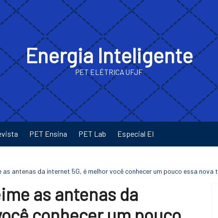
Energia Inteligente
PET ELÉTRICA UFJF
evista
PET Ensina
PET Lab
Especial EI
 as antenas da internet 5G, é melhor você conhecer um pouco essa nova 
eime as antenas da
 você conhecer um pouco