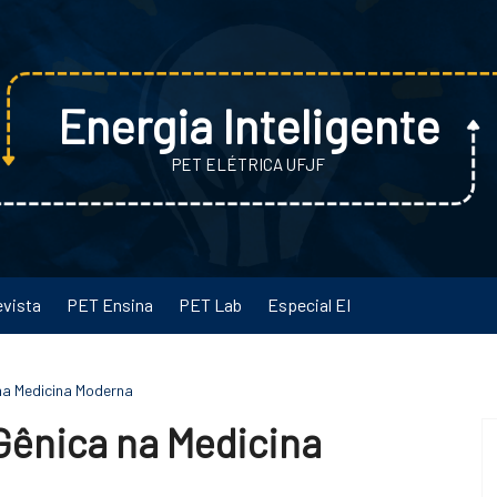
Energia Inteligente
PET ELÉTRICA UFJF
evista
PET Ensina
PET Lab
Especial EI
na Medicina Moderna
Gênica na Medicina