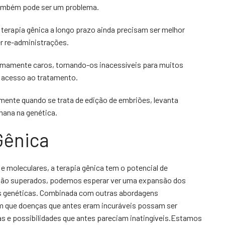
também pode ser um problema.
a terapia gênica a longo prazo ainda precisam ser melhor
r re-administrações.
emamente caros, tornando-os inacessíveis para muitos
o acesso ao tratamento.
mente quando se trata de edição de embriões, levanta
mana na genética.
Gênica
e moleculares, a terapia gênica tem o potencial de
s são superados, podemos esperar ver uma expansão dos
s genéticas. Combinada com outras abordagens
em que doenças que antes eram incuráveis possam ser
as e possibilidades que antes pareciam inatingíveis.Estamos