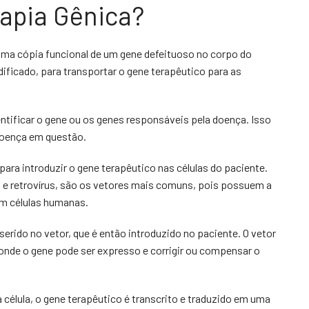
apia Gênica?
r uma cópia funcional de um gene defeituoso no corpo do
ificado, para transportar o gene terapêutico para as
entificar o gene ou os genes responsáveis pela doença. Isso
doença em questão.
ara introduzir o gene terapêutico nas células do paciente.
e retrovírus, são os vetores mais comuns, pois possuem a
em células humanas.
serido no vetor, que é então introduzido no paciente. O vetor
 onde o gene pode ser expresso e corrigir ou compensar o
élula, o gene terapêutico é transcrito e traduzido em uma