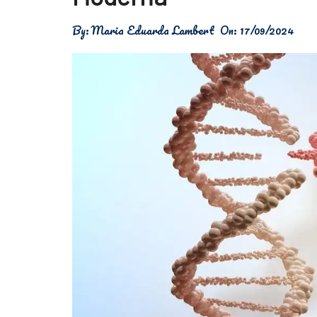
Física
By:
Maria Eduarda Lambert
On:
17/09/2024
Meio Ambiente
Saúde
Tecnologia