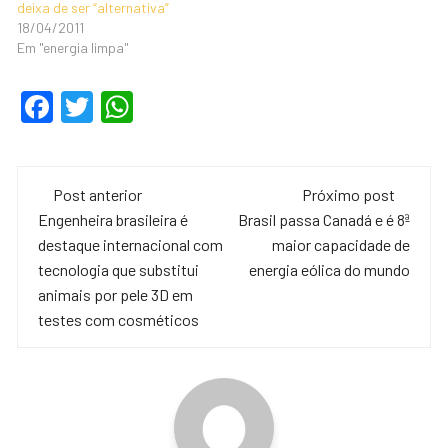
deixa de ser “alternativa”
18/04/2011
Em "energia limpa"
F
T
W
a
wi
h
c
tt
at
Navegação
e
er
s
Post anterior
Próximo post
de
Engenheira brasileira é
Brasil passa Canadá e é 8ª
b
A
destaque internacional com
maior capacidade de
o
p
post
tecnologia que substitui
energia eólica do mundo
o
p
animais por pele 3D em
testes com cosméticos
k