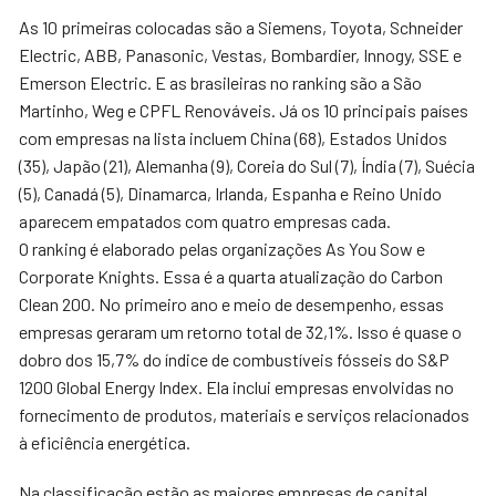
As 10 primeiras colocadas são a Siemens, Toyota, Schneider
Electric, ABB, Panasonic, Vestas, Bombardier, Innogy, SSE e
Emerson Electric. E as brasileiras no ranking são a São
Martinho, Weg e CPFL Renováveis. Já os 10 principais países
com empresas na lista incluem China (68), Estados Unidos
(35), Japão (21), Alemanha (9), Coreia do Sul (7), Índia (7), Suécia
(5), Canadá (5), Dinamarca, Irlanda, Espanha e Reino Unido
aparecem empatados com quatro empresas cada.
O ranking é elaborado pelas organizações As You Sow e
Corporate Knights. Essa é a quarta atualização do Carbon
Clean 200. No primeiro ano e meio de desempenho, essas
empresas geraram um retorno total de 32,1%. Isso é quase o
dobro dos 15,7% do índice de combustíveis fósseis do S&P
1200 Global Energy Index. Ela inclui empresas envolvidas no
fornecimento de produtos, materiais e serviços relacionados
à eficiência energética.
Na classificação estão as maiores empresas de capital