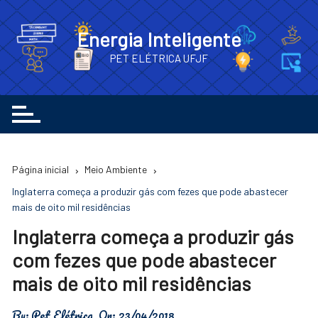
Ir
para
Energia Inteligente
o
PET ELÉTRICA UFJF
conteúdo
Página inicial
Meio Ambiente
Inglaterra começa a produzir gás com fezes que pode abastecer
mais de oito mil residências
Inglaterra começa a produzir gás
com fezes que pode abastecer
mais de oito mil residências
By:
Pet Elétrica
On:
23/04/2018