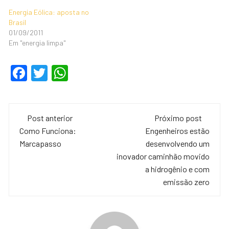
Energia Eólica: aposta no
Brasil
01/09/2011
Em "energia limpa"
F
T
W
a
wi
h
c
tt
at
Navegação
e
er
s
Post anterior
Próximo post
de
Como Funciona:
Engenheiros estão
b
A
Marcapasso
desenvolvendo um
o
p
post
inovador caminhão movido
o
p
a hidrogênio e com
emissão zero
k