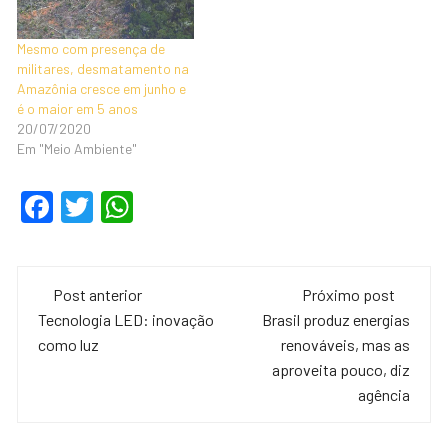
Mesmo com presença de
militares, desmatamento na
Amazônia cresce em junho e
é o maior em 5 anos
20/07/2020
Em "Meio Ambiente"
F
T
W
a
wi
h
c
tt
at
Navegação
e
er
s
Post anterior
Próximo post
de
Tecnologia LED: inovação
Brasil produz energias
b
A
como luz
renováveis, mas as
o
p
post
aproveita pouco, diz
o
p
agência
k