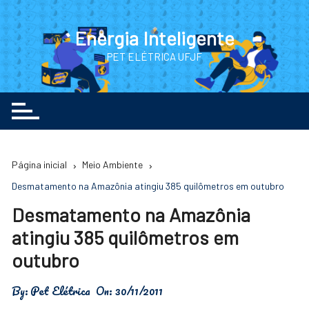
Ir
para
Energia Inteligente
o
PET ELÉTRICA UFJF
conteúdo
Página inicial
Meio Ambiente
Desmatamento na Amazônia atingiu 385 quilômetros em outubro
Desmatamento na Amazônia
atingiu 385 quilômetros em
outubro
By:
Pet Elétrica
On:
30/11/2011