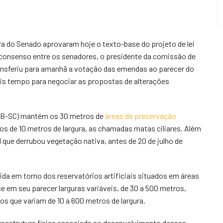
ra do Senado aprovaram hoje o texto-base do projeto de lei
 de consenso entre os senadores, o presidente da comissão de
ansferiu para amanhã a votação das emendas ao parecer do
mais tempo para negociar as propostas de alterações
PMDB-SC) mantém os 30 metros de
áreas de preservação
s de 10 metros de largura, as chamadas matas ciliares. Além
al que derrubou vegetação nativa, antes de 20 de julho de
ida em torno dos reservatórios artificiais situados em áreas
ce em seu parecer larguras variáveis, de 30 a 500 metros,
os que variam de 10 a 600 metros de largura.
nfraestrutura física associada ao desenvolvimento dessas