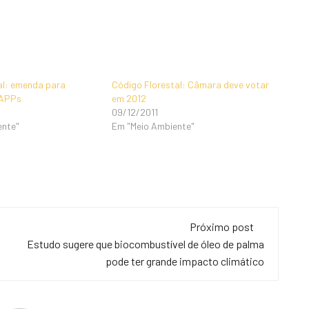
al: emenda para
Código Florestal: Câmara deve votar
 APPs
em 2012
09/12/2011
ente"
Em "Meio Ambiente"
Próximo post
Estudo sugere que biocombustível de óleo de palma
pode ter grande impacto climático