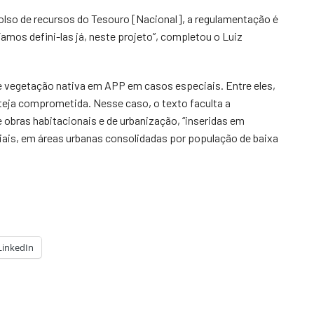
lso de recursos do Tesouro [Nacional], a regulamentação é
mos defini-las já, neste projeto”, completou o Luiz
de vegetação nativa em APP em casos especiais. Entre eles,
teja comprometida. Nesse caso, o texto faculta a
e obras habitacionais e de urbanização, “inseridas em
ciais, em áreas urbanas consolidadas por população de baixa
LinkedIn