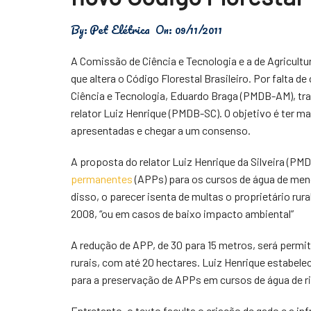
Física
By:
Pet Elétrica
On:
09/11/2011
Meio Ambiente
A Comissão de Ciência e Tecnologia e a de Agricultu
Saúde
que altera o Código Florestal Brasileiro. Por falta
Ciência e Tecnologia, Eduardo Braga (PMDB-AM), tr
Tecnologia
relator Luiz Henrique (PMDB-SC). O objetivo é ter 
apresentadas e chegar a um consenso.
A proposta do relator Luiz Henrique da Silveira (
permanentes
(APPs) para os cursos de água de meno
disso, o parecer isenta de multas o proprietário rur
2008, “ou em casos de baixo impacto ambiental”
A redução de APP, de 30 para 15 metros, será permit
rurais, com até 20 hectares. Luiz Henrique estabele
para a preservação de APPs em cursos de água de ri
Entretanto, o texto faculta o criação de gado e a i