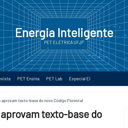
Energia Inteligente
PET ELÉTRICA UFJF
evista
PET Ensina
PET Lab
Especial EI
 aprovam texto-base do novo Código Florestal
aprovam texto-base do