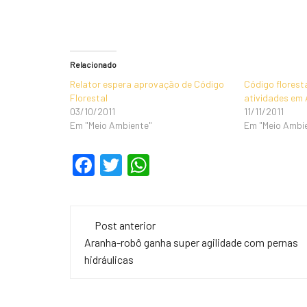
Relacionado
Relator espera aprovação de Código
Código florest
Florestal
atividades em
03/10/2011
11/11/2011
Em "Meio Ambiente"
Em "Meio Ambi
F
T
W
a
wi
h
c
tt
at
Navegação
e
er
s
Post anterior
de
Aranha-robô ganha super agilidade com pernas
b
A
hidráulicas
o
p
post
o
p