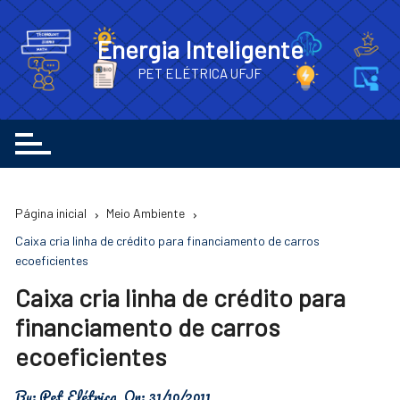
Ir
para
Energia Inteligente
o
PET ELÉTRICA UFJF
conteúdo
Página inicial
Meio Ambiente
Caixa cria linha de crédito para financiamento de carros
ecoeficientes
Caixa cria linha de crédito para
financiamento de carros
ecoeficientes
By:
Pet Elétrica
On:
31/10/2011