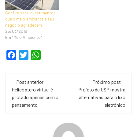
Confira sete investimentos
que o meio ambiente e seu
negócio agradecem
25/03/2018
Em "Meio Ambiente"
F
T
W
a
wi
h
c
tt
at
Navegação
e
er
s
Post anterior
Próximo post
de
Helicóptero virtual é
Projeto da USP mostra
b
A
pilotado apenas com o
alternativas para o lixo
o
p
post
pensamento
eletrônico
o
p
k