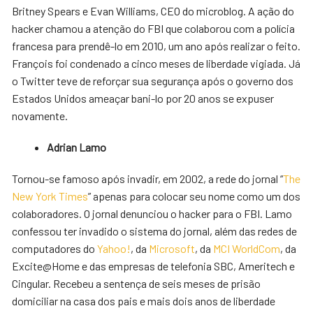
Britney Spears e Evan Williams, CEO do microblog. A ação do
hacker chamou a atenção do FBI que colaborou com a polícia
francesa para prendê-lo em 2010, um ano após realizar o feito.
François foi condenado a cinco meses de liberdade vigiada. Já
o Twitter teve de reforçar sua segurança após o governo dos
Estados Unidos ameaçar bani-lo por 20 anos se expuser
novamente.
Adrian Lamo
Tornou-se famoso após invadir, em 2002, a rede do jornal “
The
New York Times
” apenas para colocar seu nome como um dos
colaboradores. O jornal denunciou o hacker para o FBI. Lamo
confessou ter invadido o sistema do jornal, além das redes de
computadores do
Yahoo!
, da
Microsoft
, da
MCI WorldCom
, da
Excite@Home e das empresas de telefonia SBC, Ameritech e
Cingular. Recebeu a sentença de seis meses de prisão
domiciliar na casa dos pais e mais dois anos de liberdade