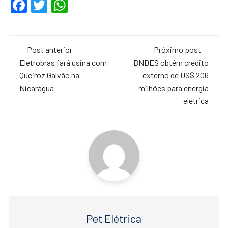
F
T
W
a
wi
h
c
tt
at
Navegação
e
er
s
Post anterior
Próximo post
de
Eletrobras fará usina com
BNDES obtém crédito
b
A
Queiroz Galvão na
externo de US$ 206
o
p
post
Nicarágua
milhões para energia
o
p
elétrica
k
Pet Elétrica