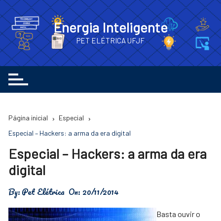
Ir
para
Energia Inteligente
o
PET ELÉTRICA UFJF
conteúdo
Página inicial
Especial
Especial – Hackers: a arma da era digital
Especial – Hackers: a arma da era
digital
By:
Pet Elétrica
On:
20/11/2014
Basta ouvir o