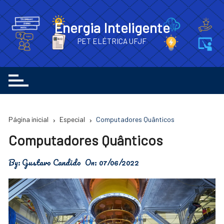
Ir
para
Energia Inteligente
o
PET ELÉTRICA UFJF
conteúdo
Página inicial
Especial
Computadores Quânticos
Computadores Quânticos
By:
Gustavo Candido
On:
07/06/2022