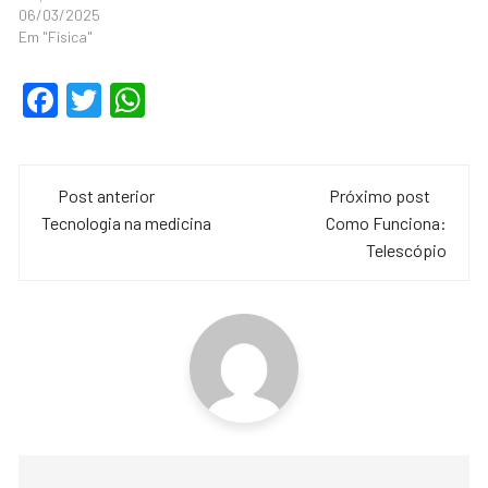
06/03/2025
Em "Física"
F
T
W
a
wi
h
c
tt
at
Navegação
e
er
s
Post anterior
Próximo post
de
Tecnologia na medicina
Como Funciona:
b
A
Telescópio
o
p
post
o
p
k