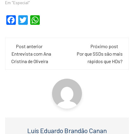
Em "Especial"
F
T
W
a
wi
h
c
tt
at
e
er
s
Post anterior
Próximo post
Entrevista com Ana
Por que SSDs são mais
b
A
Cristina de Oliveira
rápidos que HDs?
o
p
o
p
k
Luís Eduardo Brandão Canan