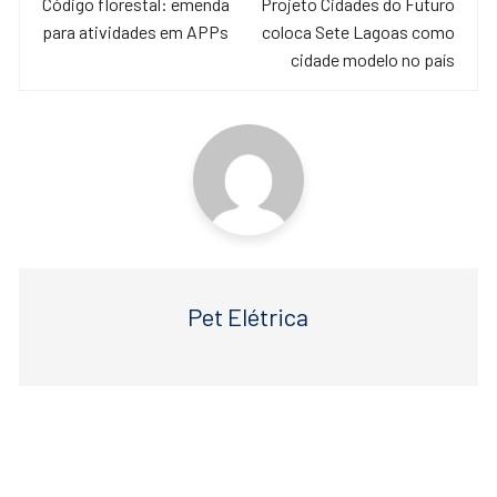
de
Código florestal: emenda
Projeto Cidades do Futuro
b
A
para atividades em APPs
coloca Sete Lagoas como
o
p
post
cidade modelo no país
o
p
k
Pet Elétrica