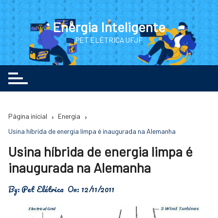
Ir
para
Energia Inteligente
o
PET ELÉTRICA UFJF
conteúdo
Página inicial
Energia
Usina híbrida de energia limpa é inaugurada na Alemanha
Usina híbrida de energia limpa é
inaugurada na Alemanha
By:
Pet Elétrica
On:
12/11/2011