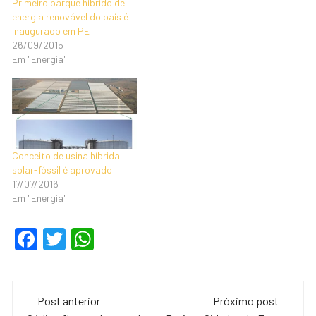
Primeiro parque híbrido de
energia renovável do país é
inaugurado em PE
26/09/2015
Em "Energia"
Conceito de usina híbrida
solar-fóssil é aprovado
17/07/2016
Em "Energia"
F
T
W
a
wi
h
c
tt
at
Navegação
e
er
s
Post anterior
Próximo post