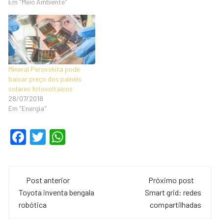
Em "Meio Ambiente"
Mineral Perovskita pode
baixar preço dos painéis
solares fotovoltaicos
28/07/2018
Em "Energia"
F
T
W
a
wi
h
c
tt
at
Navegação
e
er
s
Post anterior
Próximo post
de
Toyota inventa bengala
Smart grid: redes
b
A
robótica
compartilhadas
o
p