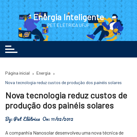
Ir
para
Energia Inteligente
o
PET ELÉTRICA UFJF
conteúdo
Página inicial
Energia
Nova tecnologia reduz custos de produção dos painéis solares
Nova tecnologia reduz custos de
produção dos painéis solares
By:
Pet Elétrica
On:
11/02/2012
A companhia Nanosolar desenvolveu uma nova técnica de