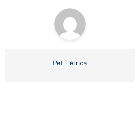
post
o
p
k
Pet Elétrica