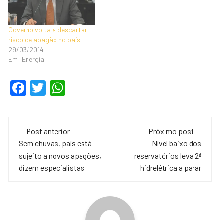
Governo volta a descartar
risco de apagão no país
29/03/2014
Em "Energia"
F
T
W
a
wi
h
c
tt
at
Navegação
e
er
s
Post anterior
Próximo post
de
Sem chuvas, país está
Nível baixo dos
b
A
sujeito a novos apagões,
reservatórios leva 2ª
o
p
post
dizem especialistas
hidrelétrica a parar
o
p
k