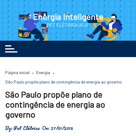
Ir
para
Energia Inteligente
o
PET ELÉTRICA UFJF
conteúdo
Página inicial
Energia
São Paulo propõe plano de contingência de energia ao governo
São Paulo propõe plano de
contingência de energia ao
governo
By:
Pet Elétrica
On:
27/01/2015