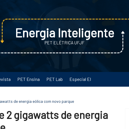
Energia Inteligente
PET ELÉTRICA UFJF
evista
PET Ensina
PET Lab
Especial EI
awatts de energia eólica com novo parque
 2 gigawatts de energia
ue