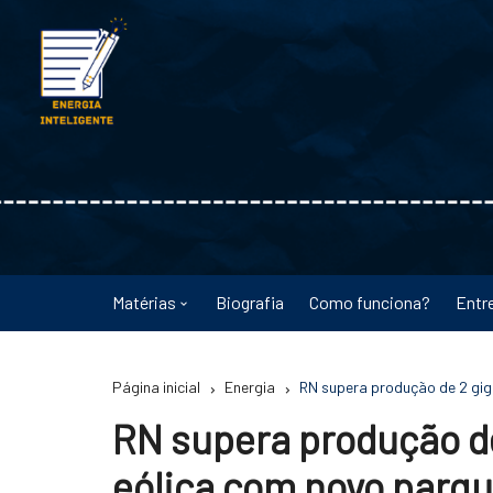
Ir
para
o
conteúdo
Matérias
Biografia
Como funciona?
Entr
Astronomia
Página inicial
Energia
RN supera produção de 2 gig
Educação
RN supera produção de
Energia
eólica com novo parq