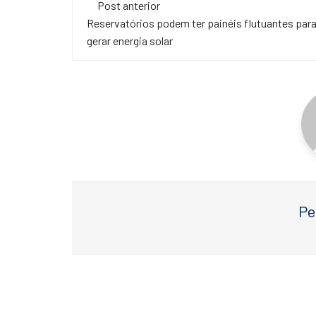
Navegação
e
er
s
Post anterior
de
Reservatórios podem ter painéis flutuantes par
b
A
gerar energia solar
o
p
post
o
p
k
Pe