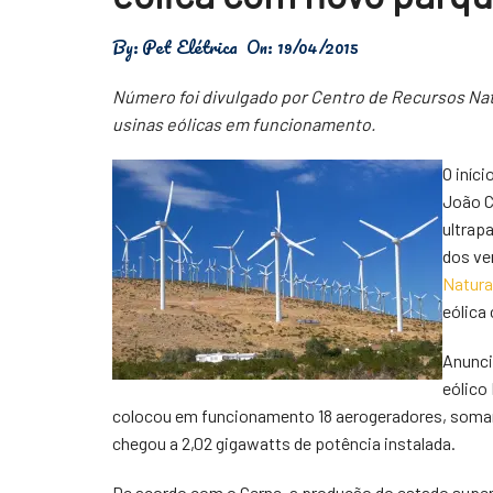
Física
By:
Pet Elétrica
On:
19/04/2015
Meio Ambiente
Número foi divulgado por Centro de Recursos Nat
Saúde
usinas eólicas em funcionamento.
Tecnologia
O iníc
João C
ultrap
dos ve
Natura
eólica
Anunci
eólico
colocou em funcionamento 18 aerogeradores, soma
chegou a 2,02 gigawatts de potência instalada.
De acordo com o Cerne, a produção do estado super