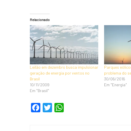
Relacionado
Leilão em dezembro busca impulsionar
Parques eólico
geração de energia por ventos no
problema do se
Brasil
30/06/2016
10/11/2009
Em "Energia"
Em "Brasil"
F
T
W
a
wi
h
c
tt
at