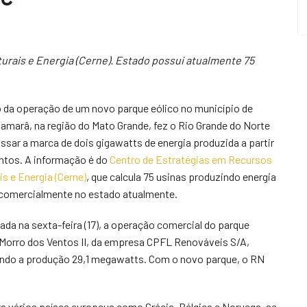
urais e Energia (Cerne). Estado possui atualmente 75
io da operação de um novo parque eólico no município de
amarâ, na região do Mato Grande, fez o Rio Grande do Norte
assar a marca de dois gigawatts de energia produzida a partir
ntos. A informação é do
Centro de Estratégias em Recursos
is e Energia (Cerne)
, que calcula 75 usinas produzindo energia
 comercialmente no estado atualmente.
ada na sexta-feira (17), a operação comercial do parque
 Morro dos Ventos II, da empresa CPFL Renováveis S/A,
ndo a produção 29,1 megawatts. Com o novo parque, o RN
a vários países europeus como Grécia, Bélgica e Noruega, se