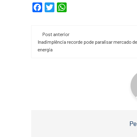
F
T
W
a
wi
h
c
tt
at
Navegação
e
er
s
Post anterior
de
Inadimplência recorde pode paralisar mercado d
b
A
energia
o
p
post
o
p
k
Pe