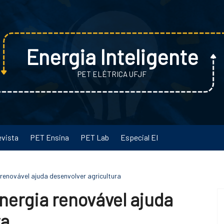
Energia Inteligente
PET ELÉTRICA UFJF
evista
PET Ensina
PET Lab
Especial EI
 renovável ajuda desenvolver agricultura
nergia renovável ajuda
ra