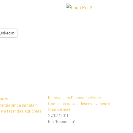
LinkedIn
Rumo a uma Economia Verde:
Caminhos para o Desenvolvimento
ergia limpa instalam
Sustentável
s em fazendas agrícolas
27/03/2011
Em "Economia"