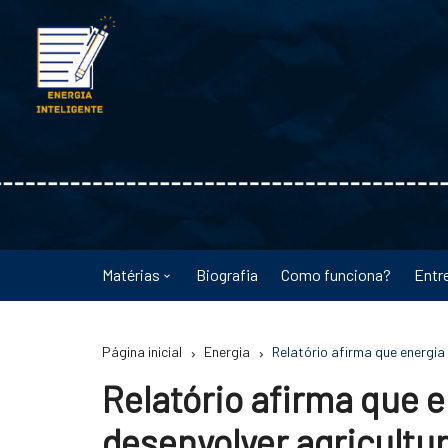
Ir
para
o
conteúdo
Matérias
Biografia
Como funciona?
Entr
Astronomia
Página inicial
Energia
Relatório afirma que energia
Educação
Relatório afirma que e
Energia
desenvolver agricultu