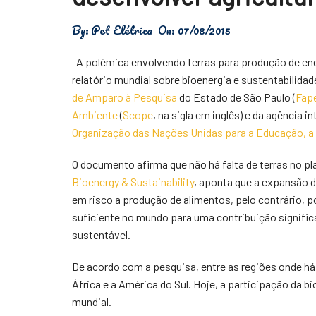
Física
By:
Pet Elétrica
On:
07/08/2015
Meio Ambiente
A polêmica envolvendo terras para produção de ener
Saúde
relatório mundial sobre bioenergia e sustentabilidad
de Amparo à Pesquisa
do Estado de São Paulo (
Fap
Tecnologia
Ambiente
(
Scope
, na sigla em inglês) e da agência 
Organização das Nações Unidas para a Educação, a C
O documento afirma que não há falta de terras no pla
Bioenergy & Sustainability
, aponta que a expansão d
em risco a produção de alimentos, pelo contrário, pod
suficiente no mundo para uma contribuição signific
sustentável.
De acordo com a pesquisa, entre as regiões onde há
África e a América do Sul. Hoje, a participação da
mundial.