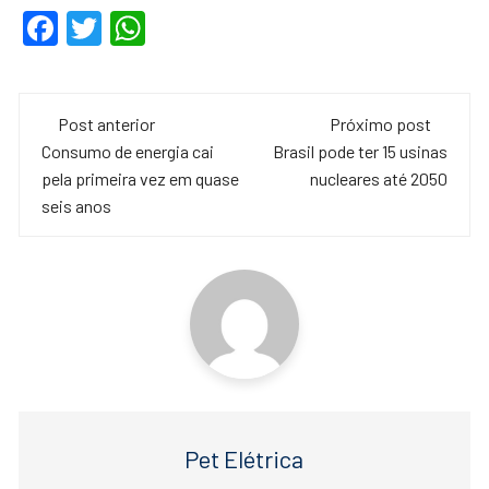
F
T
W
a
wi
h
c
tt
at
Navegação
e
er
s
Post anterior
Próximo post
de
Consumo de energia cai
Brasil pode ter 15 usinas
b
A
pela primeira vez em quase
nucleares até 2050
o
p
post
seis anos
o
p
k
Pet Elétrica