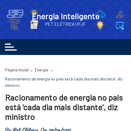
Ir
para
Energia Inteligente
o
PET ELÉTRICA UFJF
conteúdo
Página inicial
Energia
Racionamento de energia no país está ‘cada dia mais distante’, diz
ministro
Racionamento de energia no país
está ‘cada dia mais distante’, diz
ministro
By:
Pet Elétrica
On:
08/04/2015