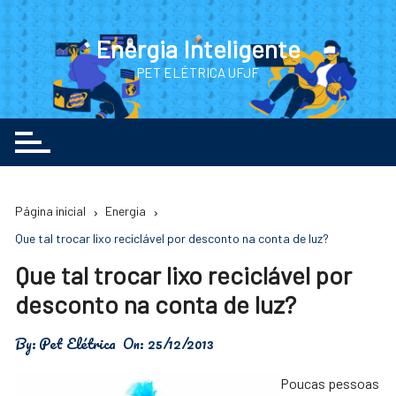
Ir
para
Energia Inteligente
o
PET ELÉTRICA UFJF
conteúdo
Página inicial
Energia
Que tal trocar lixo reciclável por desconto na conta de luz?
Que tal trocar lixo reciclável por
desconto na conta de luz?
By:
Pet Elétrica
On:
25/12/2013
Poucas pessoas