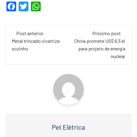
F
T
W
a
wi
h
c
tt
at
Navegação
e
er
s
Post anterior
Próximo post
de
Metal trincado cicatriza
China promete US$ 6,5 bi
b
A
sozinho
para projeto de energia
o
p
post
nuclear
o
p
k
Pet Elétrica