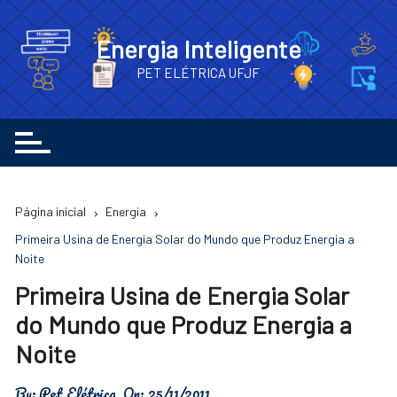
Ir
para
Energia Inteligente
o
PET ELÉTRICA UFJF
conteúdo
Página inicial
Energia
Primeira Usina de Energia Solar do Mundo que Produz Energia a
Noite
Primeira Usina de Energia Solar
do Mundo que Produz Energia a
Noite
By:
Pet Elétrica
On:
25/11/2011