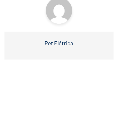
k
Pet Elétrica