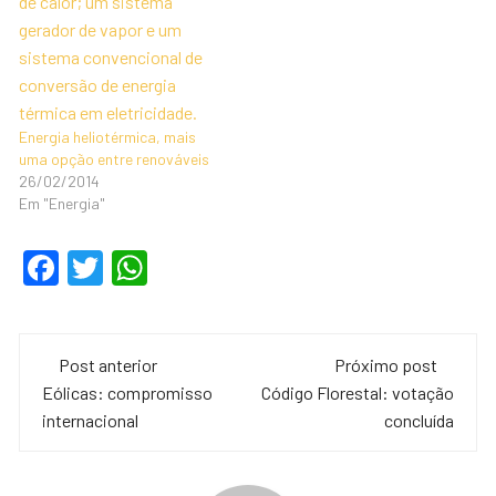
Energia heliotérmica, mais
uma opção entre renováveis
26/02/2014
Em "Energia"
F
T
W
a
wi
h
c
tt
at
Navegação
e
er
s
Post anterior
Próximo post
de
Eólicas: compromisso
Código Florestal: votação
b
A
internacional
concluída
o
p
post
o
p