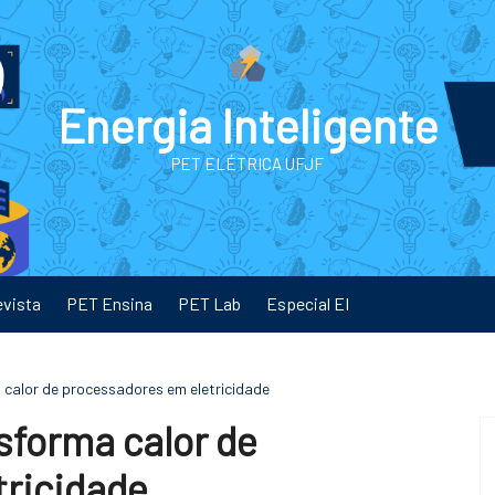
Energia Inteligente
PET ELÉTRICA UFJF
evista
PET Ensina
PET Lab
Especial EI
a calor de processadores em eletricidade
nsforma calor de
tricidade