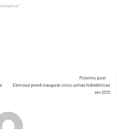
 Energética"
Próximo post
s
Eletrosul prevê inaugurar cinco usinas hidrelétricas
em 2012