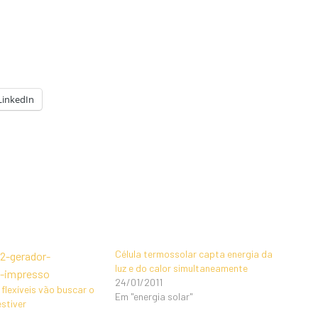
LinkedIn
Célula termossolar capta energia da
luz e do calor simultaneamente
24/01/2011
flexíveis vão buscar o
Em "energia solar"
estiver