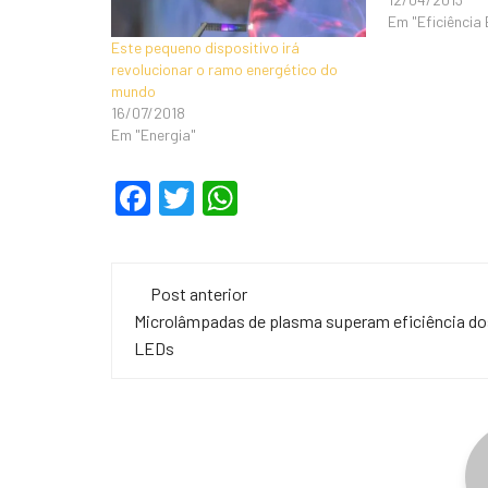
Em "Eficiência
Este pequeno dispositivo irá
revolucionar o ramo energético do
mundo
16/07/2018
Em "Energia"
F
T
W
a
wi
h
c
tt
at
Navegação
e
er
s
Post anterior
de
Microlâmpadas de plasma superam eficiência do
b
A
LEDs
o
p
post
o
p
k