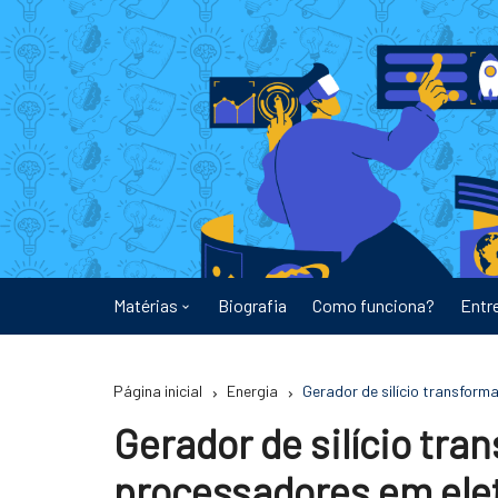
Ir
para
o
conteúdo
Matérias
Biografia
Como funciona?
Entr
Astronomia
Página inicial
Energia
Gerador de silício transform
Educação
Gerador de silício tra
Energia
processadores em ele