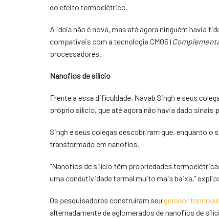
do efeito termoelétrico.
A ideia não é nova, mas até agora ninguém havia ti
compatíveis com a tecnologia CMOS (
Complementar
processadores.
Nanofios de silício
Frente a essa dificuldade, Navab Singh e seus cole
próprio silício, que até agora não havia dado sinai
Singh e seus colegas descobriram que, enquanto o si
transformado em nanofios.
“Nanofios de silício têm propriedades termoelétric
uma condutividade termal muito mais baixa,” explico
Os pesquisadores construíram seu
gerador termoelé
alternadamente de aglomerados de nanofios de silíc