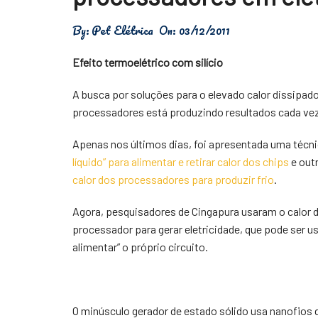
Física
By:
Pet Elétrica
On:
03/12/2011
Meio Ambiente
Efeito termoelétrico com silício
Saúde
A busca por soluções para o elevado calor dissipad
Tecnologia
processadores está produzindo resultados cada vez
Apenas nos últimos dias, foi apresentada uma técni
líquido” para alimentar e retirar calor dos chips
e out
calor dos processadores para produzir frio
.
Agora, pesquisadores de Cingapura usaram o calor 
processador para gerar eletricidade, que pode ser u
alimentar” o próprio circuito.
O minúsculo gerador de estado sólido usa nanofios de 