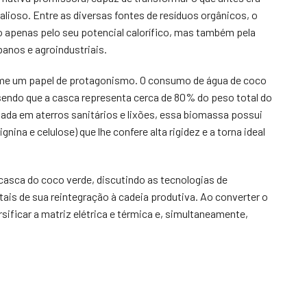
ioso. Entre as diversas fontes de resíduos orgânicos, o
 apenas pelo seu potencial calorífico, mas também pela
banos e agroindustriais.
sume um papel de protagonismo. O consumo de água de coco
sendo que a casca representa cerca de 80% do peso total do
ada em aterros sanitários e lixões, essa biomassa possui
nina e celulose) que lhe confere alta rigidez e a torna ideal
casca do coco verde, discutindo as tecnologias de
ais de sua reintegração à cadeia produtiva. Ao converter o
sificar a matriz elétrica e térmica e, simultaneamente,