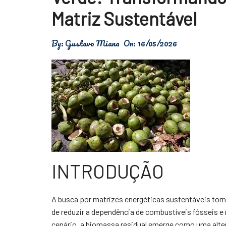
Física
Matriz Sustentável
Meio Ambiente
By:
Gustavo Miana
On:
16/05/2026
Saúde
Tecnologia
INTRODUÇÃO
A busca por matrizes energéticas sustentáveis torn
de reduzir a dependência de combustíveis fósseis 
cenário, a biomassa residual emerge como uma alter