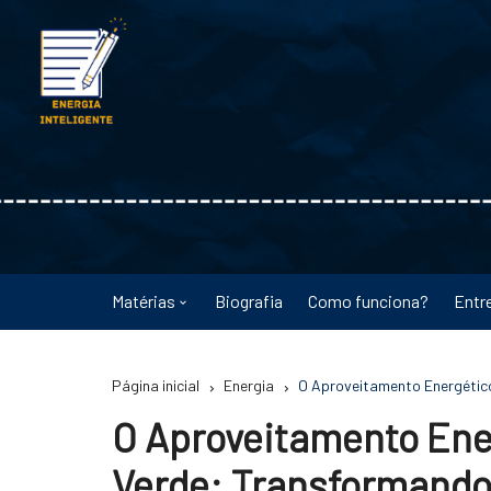
Ir
para
o
conteúdo
Matérias
Biografia
Como funciona?
Entr
Astronomia
Página inicial
Energia
O Aproveitamento Energétic
Educação
O Aproveitamento Ene
Energia
Verde: Transformando