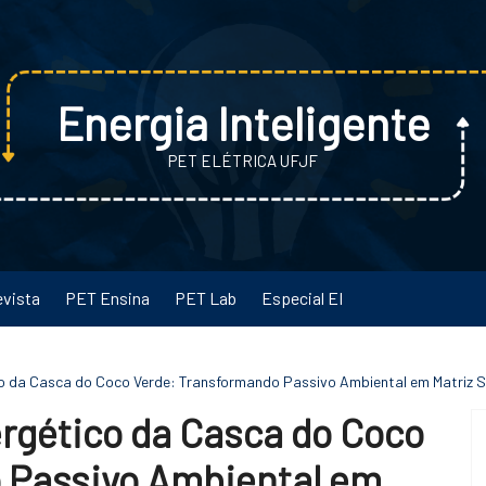
Energia Inteligente
PET ELÉTRICA UFJF
evista
PET Ensina
PET Lab
Especial EI
o da Casca do Coco Verde: Transformando Passivo Ambiental em Matriz S
rgético da Casca do Coco
 Passivo Ambiental em