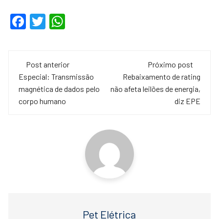
F
T
W
a
wi
h
c
tt
at
Navegação
e
er
s
Post anterior
Próximo post
de
Especial: Transmissão
Rebaixamento de rating
b
A
magnética de dados pelo
não afeta leilões de energia,
o
p
post
corpo humano
diz EPE
o
p
k
Pet Elétrica