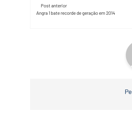
Navegação
e
er
s
Post anterior
de
Angra 1 bate recorde de geração em 2014
b
A
o
p
post
o
p
k
Pe