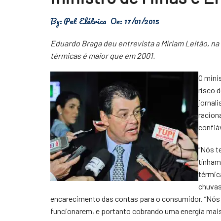
Física
By:
Pet Elétrica
On:
17/01/2015
Meio Ambiente
Eduardo Braga deu entrevista a Miriam Leitão, n
Saúde
térmicas é maior que em 2001.
Tecnologia
O mini
risco 
jornal
racion
confiáv
“Nós t
tínham
térmic
chuvas
encarecimento das contas para o consumidor. “Nós
funcionarem, e portanto cobrando uma energia mais