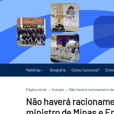
Ir
para
o
conteúdo
Matérias
Biografia
Como funciona?
Entr
Astronomia
Página inicial
Energia
Não haverá racionamento de e
Educação
Não haverá racionamen
Energia
ministro de Minas e E