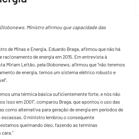
a Globonews. Ministro afirmou que capacidade das
stro de Minas e Energia, Eduardo Braga, afirmou que não há
de racionamento de energia em 2015. Em entrevista à
ista Miriam Leitão, pela Globonews, afirmou que “não teremos
amento de energia, temos um sistema elétrico robusto e
el”.
emos uma térmica básica suficientemente forte, e nós não
os isso em 2001”, comparou Braga, que apontou o uso das
as como alternativa para geração de energia em períodos de
 escassas.
O ministro lembrou o consequente
 estamos queimando óleo, fazendo as terminas
 cara.”