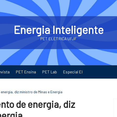
Energia Inteligente
PET ELÉTRICA UFJF
evista
PET Ensina
PET Lab
Especial EI
nergia, diz ministro de Minas e Energia
to de energia, diz
nergia