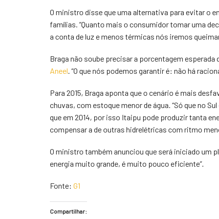
O ministro disse que uma alternativa para evitar o
famílias. “Quanto mais o consumidor tomar uma deci
a conta de luz e menos térmicas nós iremos queimar
Braga não soube precisar a porcentagem esperada de
Aneel
. “O que nós podemos garantir é: não há racio
Para 2015, Braga aponta que o cenário é mais desfa
chuvas, com estoque menor de água. “Só que no Sul
que em 2014, por isso Itaipu pode produzir tanta en
compensar a de outras hidrelétricas com ritmo men
O ministro também anunciou que será iniciado um pl
energia muito grande, é muito pouco eficiente”.
Fonte:
G1
Compartilhar: