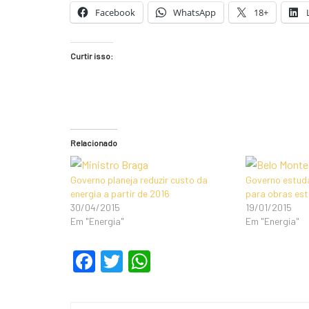
Facebook
WhatsApp
18+
Curtir isso:
Relacionado
Governo planeja reduzir custo da
Governo estuda
energia a partir de 2016
para obras est
30/04/2015
19/01/2015
Em "Energia"
Em "Energia"
F
T
W
a
wi
h
c
tt
at