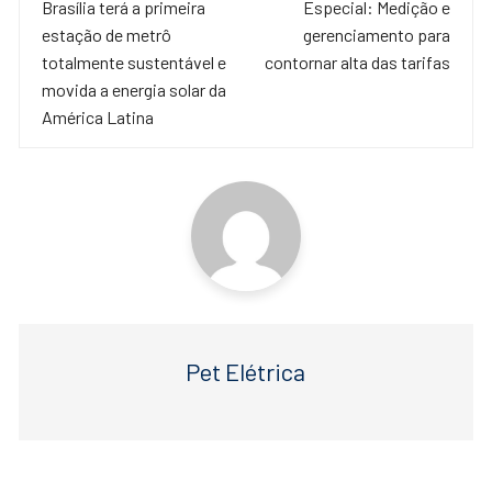
de
Brasília terá a primeira
Especial: Medição e
b
A
estação de metrô
gerenciamento para
o
p
post
totalmente sustentável e
contornar alta das tarifas
o
p
movida a energia solar da
América Latina
k
Pet Elétrica