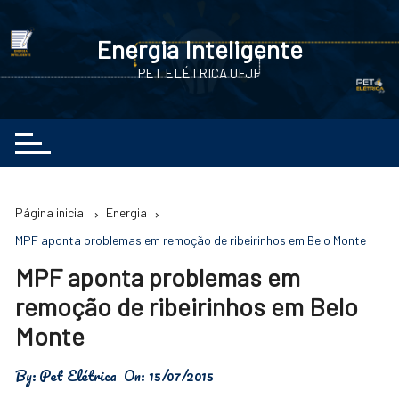
Ir
para
Energia Inteligente
o
PET ELÉTRICA UFJF
conteúdo
Página inicial
Energia
MPF aponta problemas em remoção de ribeirinhos em Belo Monte
MPF aponta problemas em
remoção de ribeirinhos em Belo
Monte
By:
Pet Elétrica
On:
15/07/2015