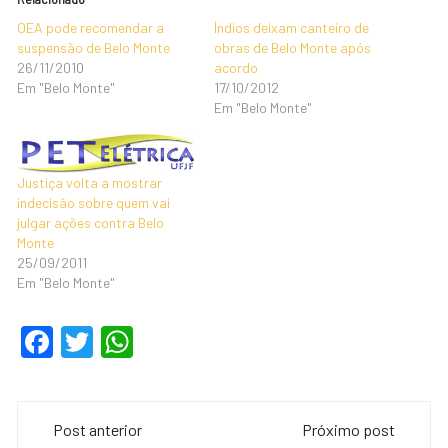
OEA pode recomendar a
Índios deixam canteiro de
suspensão de Belo Monte
obras de Belo Monte após
26/11/2010
acordo
Em "Belo Monte"
17/10/2012
Em "Belo Monte"
Justiça volta a mostrar
indecisão sobre quem vai
julgar ações contra Belo
Monte
25/09/2011
Em "Belo Monte"
F
T
W
a
wi
h
c
tt
at
Navegação
e
er
s
Post anterior
Próximo post