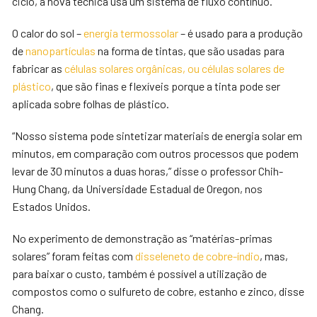
ciclo, a nova técnica usa um sistema de fluxo contínuo.
O calor do sol –
energia termossolar
– é usado para a produção
de
nanopartículas
na forma de tintas, que são usadas para
fabricar as
células solares orgânicas, ou células solares de
plástico
, que são finas e flexíveis porque a tinta pode ser
aplicada sobre folhas de plástico.
“Nosso sistema pode sintetizar materiais de energia solar em
minutos, em comparação com outros processos que podem
levar de 30 minutos a duas horas,” disse o professor Chih-
Hung Chang, da Universidade Estadual de Oregon, nos
Estados Unidos.
No experimento de demonstração as “matérias-primas
solares” foram feitas com
disseleneto de cobre-índio
, mas,
para baixar o custo, também é possível a utilização de
compostos como o sulfureto de cobre, estanho e zinco, disse
Chang.