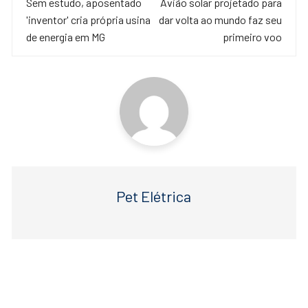
de
Sem estudo, aposentado
Avião solar projetado para
b
A
'inventor' cria própria usina
dar volta ao mundo faz seu
o
p
post
de energia em MG
primeiro voo
o
p
k
Pet Elétrica