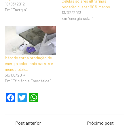
Células solares ultrafinas
16/03/2012
poderão custar 90% menos
Em "Energia"
13/02/2013
Em "energia solar"
Método torna produção de
energia solar mais barata e
menos tóxica
30/06/2014
Em "Eficiência Energética"
F
T
W
a
wi
h
c
tt
at
Navegação
e
er
s
Post anterior
Próximo post