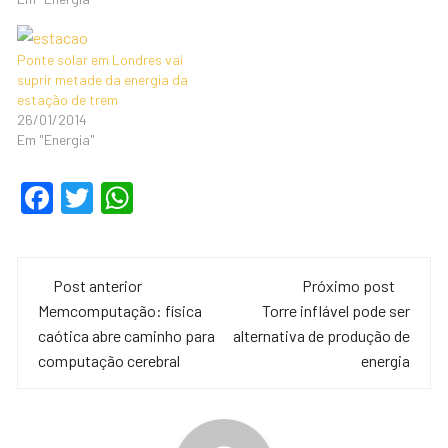
Ponte solar em Londres vai
suprir metade da energia da
estação de trem
26/01/2014
Em "Energia"
F
T
W
a
wi
h
c
tt
at
Navegação
e
er
s
Post anterior
Próximo post
de
Memcomputação: física
Torre inflável pode ser
b
A
caótica abre caminho para
alternativa de produção de
o
p
post
computação cerebral
energia
o
p
k